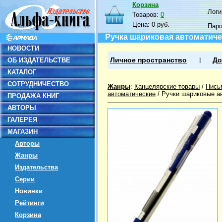
Корзина
Логин
Товаров:
0
Цена:
0 руб.
Пар
Ручка шариковая автоматичес
НОВОСТИ
ОБ ИЗДАТЕЛЬСТВЕ
Личное пространство
До
КАТАЛОГ
СОТРУДНИЧЕСТВО
Жанры
:
Канцелярские товары
/
Пись
автоматические
/
Ручки шариковые а
ПРОДАЖА КНИГ
АВТОРЫ
ГАЛЕРЕЯ
МАГАЗИН
Авторы
Жанры
Издательства
Серии
Новинки
Рейтинги
Корзина