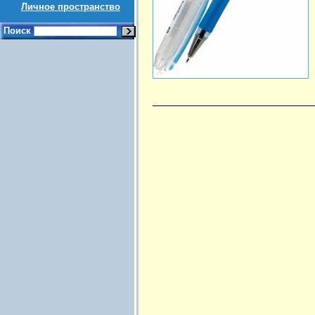
Личное пространство
Поиск