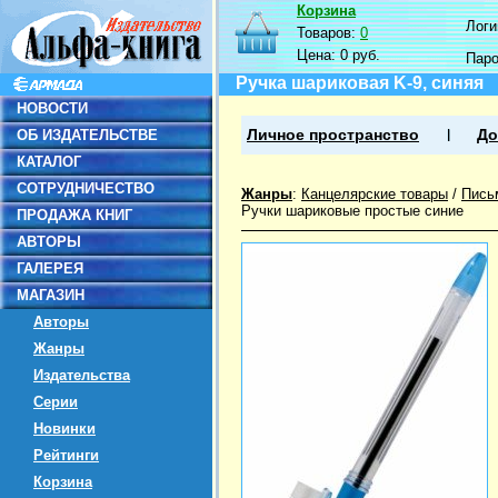
Корзина
Логин
Товаров:
0
Цена:
0 руб.
Пар
Ручка шариковая K-9, синяя
НОВОСТИ
ОБ ИЗДАТЕЛЬСТВЕ
Личное пространство
До
КАТАЛОГ
СОТРУДНИЧЕСТВО
Жанры
:
Канцелярские товары
/
Пись
Ручки шариковые простые синие
ПРОДАЖА КНИГ
АВТОРЫ
ГАЛЕРЕЯ
МАГАЗИН
Авторы
Жанры
Издательства
Серии
Новинки
Рейтинги
Корзина