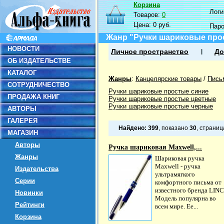
Корзина
Логин
Товаров:
0
Цена:
0 руб.
Пар
Жанр "Ручки шариковые про
НОВОСТИ
Личное пространство
До
ОБ ИЗДАТЕЛЬСТВЕ
КАТАЛОГ
Жанры
:
Канцелярские товары
/
Пись
СОТРУДНИЧЕСТВО
Ручки шариковые простые синие
ПРОДАЖА КНИГ
Ручки шариковые простые цветные
Ручки шариковые простые черные
АВТОРЫ
ГАЛЕРЕЯ
Найдено:
399
, показано
30
, страни
МАГАЗИН
Авторы
Ручка шариковая Maxwell,...
Жанры
Шариковая ручка
Maxwell - ручка
Издательства
ультрамягкого
Серии
комфортного письма от
известного бренда LINC
Новинки
Модель популярна во
Рейтинги
всем мире. Ее...
Корзина