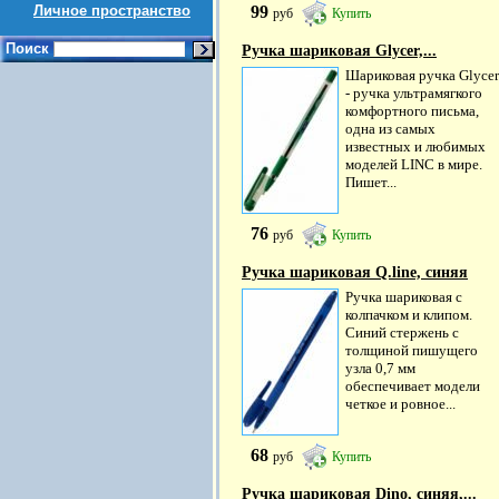
Личное пространство
99
руб
Купить
Поиск
Ручка шариковая Glycer,...
Шариковая ручка Glycer
- ручка ультрамягкого
комфортного письма,
одна из самых
известных и любимых
моделей LINC в мире.
Пишет...
76
руб
Купить
Ручка шариковая Q.line, синяя
Ручка шариковая с
колпачком и клипом.
Синий стержень с
толщиной пишущего
узла 0,7 мм
обеспечивает модели
четкое и ровное...
68
руб
Купить
Ручка шариковая Dino, синяя,...