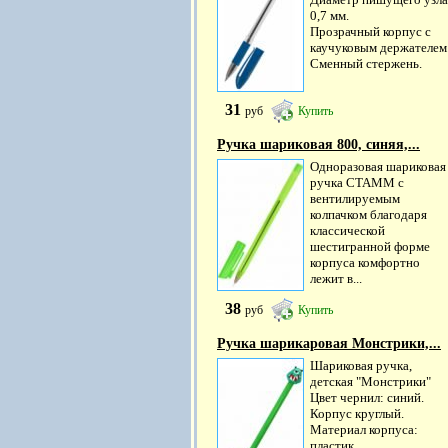
0,7 мм.
Прозрачный корпус с
каучуковым держателем
Сменный стержень.
31
руб
Купить
Ручка шариковая 800, синяя,...
Одноразовая шариковая
ручка СТАММ с
вентилируемым
колпачком благодаря
классической
шестигранной форме
корпуса комфортно
лежит в...
38
руб
Купить
Ручка шарикаровая Монстрики,...
Шариковая ручка,
детская "Монстрики"
Цвет чернил: синий.
Корпус круглый.
Материал корпуса:
пластик.