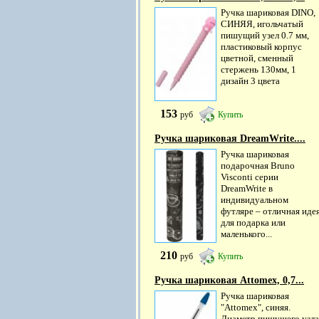
Ручка шариковая DINO,
СИНЯЯ, игольчатый
пишущий узел 0.7 мм,
пластиковый корпус
цветной, сменный
стержень 130мм, 1
дизайн 3 цвета
153
руб
Купить
Ручка шариковая DreamWrite....
Ручка шариковая
подарочная Bruno
Visconti серии
DreamWrite в
индивидуальном
футляре – отличная иде
для подарка или
маленького...
210
руб
Купить
Ручка шариковая Attomex, 0,7...
Ручка шариковая
"Attomex", синяя.
Диаметр пишущего узла