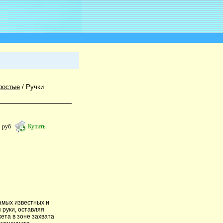
ростые
/
Ручки
6
руб
Купить
самых известных и
 руки, оставляя
ета в зоне захвата