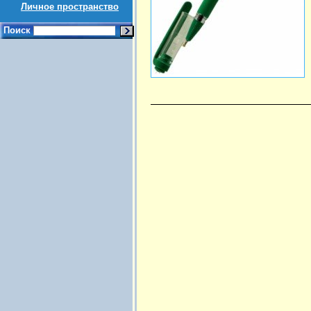
Личное пространство
Поиск