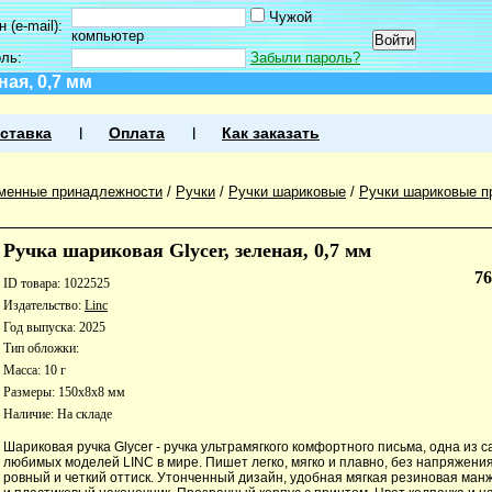
Чужой
 (e-mail):
компьютер
оль:
Забыли пароль?
ная, 0,7 мм
ставка
Оплата
Как заказать
менные принадлежности
/
Ручки
/
Ручки шариковые
/
Ручки шариковые п
Ручка шариковая Glycer, зеленая, 0,7 мм
7
ID товара: 1022525
Издательство:
Linc
Год выпуска: 2025
Тип обложки:
Масса: 10 г
Размеры: 150x8x8 мм
Наличие:
На складе
Шариковая ручка Glycer - ручка ультрамягкого комфортного письма, одна из 
любимых моделей LINC в мире. Пишет легко, мягко и плавно, без напряжения
ровный и четкий оттиск. Утонченный дизайн, удобная мягкая резиновая манж