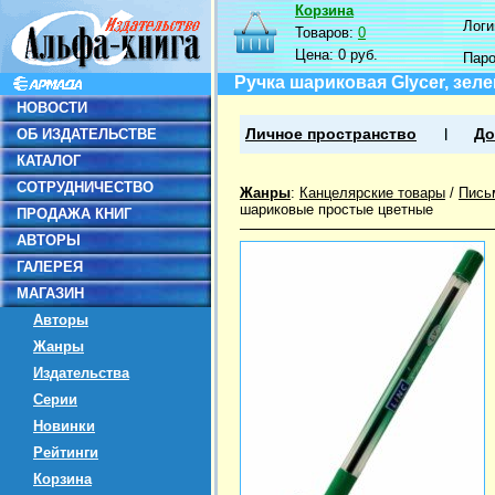
Корзина
Логин
Товаров:
0
Цена:
0 руб.
Пар
Ручка шариковая Glycer, зеле
НОВОСТИ
ОБ ИЗДАТЕЛЬСТВЕ
Личное пространство
До
КАТАЛОГ
СОТРУДНИЧЕСТВО
Жанры
:
Канцелярские товары
/
Пись
шариковые простые цветные
ПРОДАЖА КНИГ
АВТОРЫ
ГАЛЕРЕЯ
МАГАЗИН
Авторы
Жанры
Издательства
Серии
Новинки
Рейтинги
Корзина