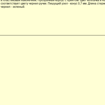
и пластиковый наконечник. Прозрачный корпус с принтом. Цвет колпачка и н
соответствует цвету чернил ручки. Пишущий узел - конус 0,7 мм. Длина стерж
чернил - зеленый.