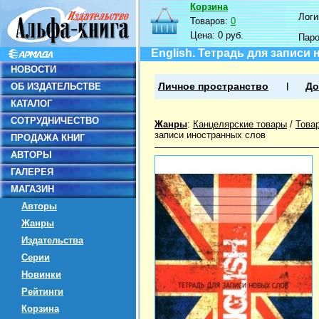
Корзина
Логин
Товаров:
0
Цена:
0 руб.
Пар
English. Тетрадь для записи
НОВОСТИ
ОБ ИЗДАТЕЛЬСТВЕ
Личное пространство
До
КАТАЛОГ
СОТРУДНИЧЕСТВО
Жанры
:
Канцелярские товары
/
Това
записи иностранных слов
ПРОДАЖА КНИГ
АВТОРЫ
ГАЛЕРЕЯ
МАГАЗИН
Авторы
Жанры
Издательства
Серии
Новинки
Рейтинги
Корзина