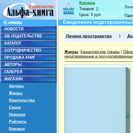
Корзина
Логин
Товаров:
0
Цена:
0 руб.
Пар
Ежедневник недатированный T
НОВОСТИ
ОБ ИЗДАТЕЛЬСТВЕ
Личное пространство
До
КАТАЛОГ
СОТРУДНИЧЕСТВО
Жанры
:
Канцелярские товары
/
Офис
недатированные и полудатированные
ПРОДАЖА КНИГ
АВТОРЫ
ГАЛЕРЕЯ
МАГАЗИН
Авторы
Жанры
Издательства
Серии
Новинки
Рейтинги
Корзина