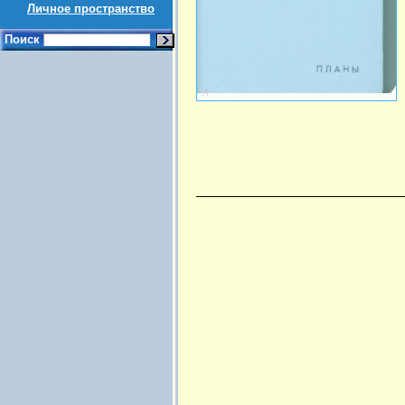
Личное пространство
Поиск