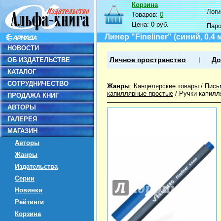
Корзина
Логин
Товаров:
0
Цена:
0 руб.
Пар
Линер "Fineliner" (синий, 0,
НОВОСТИ
ОБ ИЗДАТЕЛЬСТВЕ
Личное пространство
До
КАТАЛОГ
СОТРУДНИЧЕСТВО
Жанры
:
Канцелярские товары
/
Пись
капиллярные простые
/
Ручки капилл
ПРОДАЖА КНИГ
АВТОРЫ
ГАЛЕРЕЯ
МАГАЗИН
Авторы
Жанры
Издательства
Серии
Новинки
Рейтинги
Корзина