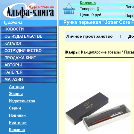
Корзина
Логин
Товаров:
0
Цена:
0 руб.
Пар
Ручка перьевая "Jotter Core F
НОВОСТИ
ОБ ИЗДАТЕЛЬСТВЕ
Личное пространство
До
КАТАЛОГ
СОТРУДНИЧЕСТВО
Жанры
:
Канцелярские товары
/
Пись
ПРОДАЖА КНИГ
АВТОРЫ
ГАЛЕРЕЯ
МАГАЗИН
Авторы
Жанры
Издательства
Серии
Новинки
Рейтинги
Корзина