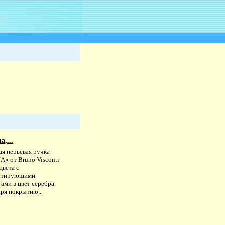
a,...
ая перьевая ручка
A» от Bruno Visconti
цвета с
стирующими
ами в цвет серебра.
ря покрытию...