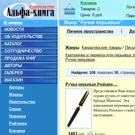
Корзина
Логин
Товаров:
0
Цена:
0 руб.
Пар
Жанр "Ручки перьевые"
НОВОСТИ
Личное пространство
До
ОБ ИЗДАТЕЛЬСТВЕ
КАТАЛОГ
Жанры
:
Канцелярские товары
/
Пись
СОТРУДНИЧЕСТВО
Картриджи и чернила для перьевых р
ПРОДАЖА КНИГ
Ручки перьевые
АВТОРЫ
ГАЛЕРЕЯ
Найдено:
106
, показано
30
, страни
МАГАЗИН
Ручка перьевая Positano,...
Авторы
Представляем Вам нов
Жанры
серию ручек от известн
бренда Manzoni. Эта
Издательства
изысканная перьевая ру
Серии
Manzoni Positano стане
настоящим...
Новинки
Рейтинги
Корзина
3483
руб
Купить