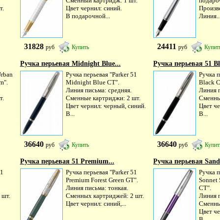
Сменный картридж: 1 шт.
подаро
т.
Цвет чернил: синий.
Произв
В подарочной...
Линия..
31828
24411
руб
Купить
руб
Купит
Ручка перьевая Midnight Blue...
Ручка перьевая 51 Bl
Urban
Ручка перьевая "Parker 51
Ручка п
m".
Midnight Blue CT".
Black C
Линия письма: средняя.
Линия п
т.
Сменные картриджи: 2 шт.
Сменны
Цвет чернил: черный, синий.
Цвет че
В...
В...
36640
36640
руб
Купить
руб
Купит
Ручка перьевая 51 Premium...
Ручка перьевая Sand 
51
Ручка перьевая "Parker 51
Ручка п
Premium Forest Green GT".
Sonnet 
Линия письма: тонкая.
CT".
 шт.
Сменных картриджей: 2 шт.
Линия п
Цвет чернил: синий,...
Сменны
Цвет ч
В...