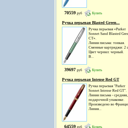
70559
руб
Купить
Ручка перьевая Blasted Green...
Ручка перьевая «Parker
Sonnet Sand Blasted Gre
CT».
Линия письма: тонкая.
Сменные картриджи: 2 
Цвет чернил: черный.
В...
39697
руб
Купить
Ручка перьевая Intense Red GT
Ручка перьевая "Parker
Sonnet Intense Red GT".
Линия письма - средняя,
подарочной упаковке.
Произведено во Франци
Линия...
64559
руб
Купить