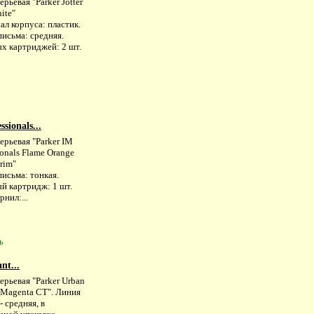
ерьевая "Parker Jotter
ite"
л корпуса: пластик.
исьма: средняя.
х картриджей: 2 шт.
sionals...
ерьевая "Parker IM
ionals Flame Orange
rim"
исьма: тонкая.
й картридж: 1 шт.
рнил:...
ь
nt...
ерьевая "Parker Urban
 Magenta CT". Линия
- средняя, в