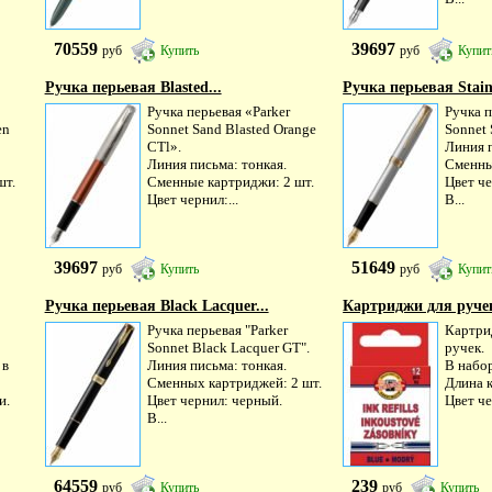
70559
39697
руб
Купить
руб
Купит
Ручка перьевая Blasted...
Ручка перьевая Stainl
Ручка перьевая «Parker
Ручка п
en
Sonnet Sand Blasted Orange
Sonnet 
CTl».
Линия п
Линия письма: тонкая.
Сменны
шт.
Сменные картриджи: 2 шт.
Цвет ч
Цвет чернил:...
В...
39697
51649
руб
Купить
руб
Купит
Ручка перьевая Black Lacquer...
Картриджи для ручек 
Ручка перьевая "Parker
Картри
Sonnet Black Lacquer GT".
ручек.
 в
Линия письма: тонкая.
В набор
Сменных картриджей: 2 шт.
Длина 
и.
Цвет чернил: черный.
Цвет че
В...
64559
239
руб
Купить
руб
Купить