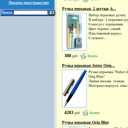
Личное пространство
Ручка перьевая, 2 штуки, 6...
Поиск
Набор перьевых ручек.
В наборе: 2 перьевые ру
6 капсул с чернилами.
Цвет чернил: синий.
Пластиковый корпус.
Стальное...
388
руб
Купить
Ручка перьевая Jotter Orig...
Ручка перьевая "Parker J
Orig Blue".
Линия письма: тонкая.
Материал корпуса: плас
4283
руб
Купить
Ручка перьевая Orig Blue