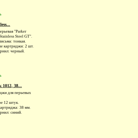
ь
ess...
ерьевая "Parker
Stainless Steel GT".
исьма: тонкая.
е картриджи: 2 шт.
ернил: черный.
ь
1012, 38...
джи для перьевых
е 12 штук.
картриджа: 38 мм.
рнил: синий.