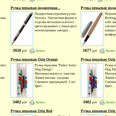
Ручка перьевая подарочная...
Ручка перьевая пода
Подарочная перьевая ручка
Перьев
чки,
Venezia. Элегантная форма и
Berling
отделка металлом золотого
себе л
цвета вызывают у пишущего
элегант
неповторимые эмоции....
изящес
комфорт
3928
1677
руб
Купить
руб
Купить
Ручка перьевая Orig Orange
Ручка перьевая Orig
otter
Ручка перьевая "Parker Jotter
Ручка п
Orig Orange"
Orig M
Материал корпуса: пластик.
Материа
тик.
Линия письма: средняя.
Линия п
Сменных картриджей: 2 шт.
Сменны
Цвет...
Цвет...
3402
3402
руб
Купить
руб
Купить
Ручка перьевая Orig Red
Ручка перьевая Orig