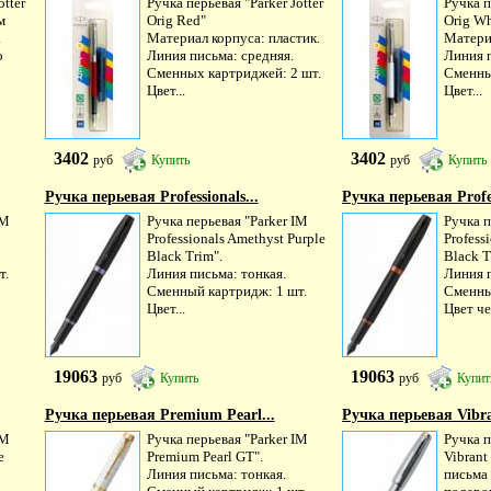
otter
Ручка перьевая "Parker Jotter
Ручка п
м
Orig Red"
Orig Wh
а
Материал корпуса: пластик.
Материа
о
Линия письма: средняя.
Линия п
Сменных картриджей: 2 шт.
Сменны
Цвет...
Цвет...
3402
3402
руб
Купить
руб
Купить
Ручка перьевая Professionals...
Ручка перьевая Profes
IM
Ручка перьевая "Parker IM
Ручка п
Professionals Amethyst Purple
Profess
Black Trim".
Black T
т.
Линия письма: тонкая.
Линия п
Сменный картридж: 1 шт.
Сменны
Цвет...
Цвет че
19063
19063
руб
Купить
руб
Купит
Ручка перьевая Premium Pearl...
Ручка перьевая Vibra
IM
Ручка перьевая "Parker IM
Ручка п
e
Premium Pearl GT".
Vibrant
Линия письма: тонкая.
письма 