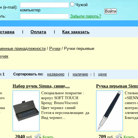
Чужой
 (e-mail):
компьютер
оль:
Забыли пароль?
ставка
Оплата
Как заказать
менные принадлежности
/
Ручки
/
Ручки перьевые
учек
ца
1
Сортировать по:
названию
|
наличию
↓
|
цене
Набор ручек Sienna, синие,...
Ручка перьевая Sienn
ую
Специальное покрытие :
Cтильн
ого
корпус SOFT TOUCH
«SIENN
Бренд: BrunoVisconti
синего 
чка
Цвет чернил: синий
контра
т
Готов к персонализации: да
элемент
Вид чернил:...
Благода
2040
709
руб
Купить
руб
Купить