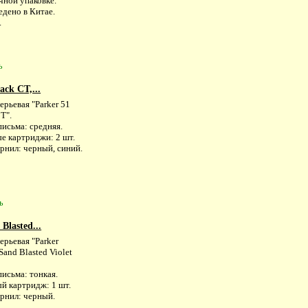
чной упаковке.
едено в Китае.
.
ь
ack CT,...
ерьевая "Parker 51
T".
исьма: средняя.
е картриджи: 2 шт.
рнил: черный, синий.
ь
Blasted...
ерьевая "Parker
Sand Blasted Violet
исьма: тонкая.
й картридж: 1 шт.
ернил: черный.