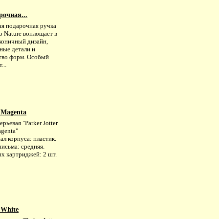
рочная...
ая подарочная ручка
o Nature воплощает в
аконичный дизайн,
ные детали и
тво форм. Особый
...
 Magenta
ерьевая "Parker Jotter
agenta"
л корпуса: пластик.
исьма: средняя.
х картриджей: 2 шт.
 White