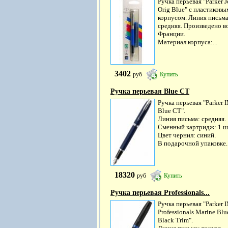
Ручка перьевая "Parker J
Orig Blue" с пластиковы
корпусом. Линия письм
средняя. Произведено в
Франции.
Материал корпуса:...
3402
руб
Купить
Ручка перьевая Blue CT
Ручка перьевая "Parker 
Blue CT".
Линия письма: средняя.
Сменный картридж: 1 ш
Цвет чернил: синий.
В подарочной упаковке.
18320
руб
Купить
Ручка перьевая Professionals...
Ручка перьевая "Parker 
Professionals Marine Blu
Black Trim".