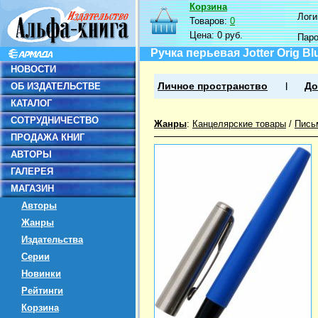
Корзина
Логин
Товаров:
0
Цена:
0 руб.
Пар
Ручка перьевая Jotter Orig Bl
НОВОСТИ
ОБ ИЗДАТЕЛЬСТВЕ
Личное пространство
До
КАТАЛОГ
СОТРУДНИЧЕСТВО
Жанры
:
Канцелярские товары
/
Пись
ПРОДАЖА КНИГ
АВТОРЫ
ГАЛЕРЕЯ
МАГАЗИН
Авторы
Жанры
Издательства
Серии
Новинки
Рейтинги
Корзина