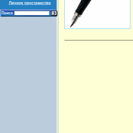
Личное пространство
Поиск