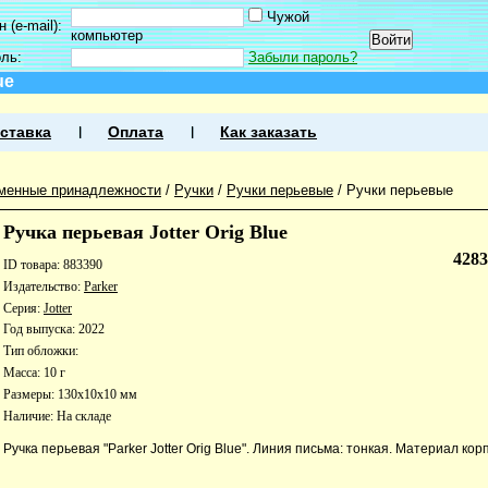
Чужой
 (e-mail):
компьютер
оль:
Забыли пароль?
ue
ставка
Оплата
Как заказать
менные принадлежности
/
Ручки
/
Ручки перьевые
/
Ручки перьевые
Ручка перьевая Jotter Orig Blue
428
ID товара: 883390
Издательство:
Parker
Серия:
Jotter
Год выпуска: 2022
Тип обложки:
Масса: 10 г
Размеры: 130x10x10 мм
Наличие:
На складе
Ручка перьевая "Parker Jotter Orig Blue". Линия письма: тонкая. Материал корп