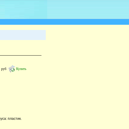
3
руб
Купить
уса: пластик.