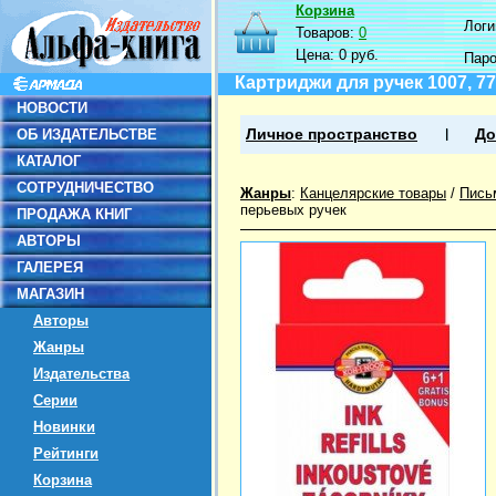
Корзина
Логин
Товаров:
0
Цена:
0 руб.
Пар
Картриджи для ручек 1007, 77
НОВОСТИ
ОБ ИЗДАТЕЛЬСТВЕ
Личное пространство
До
КАТАЛОГ
СОТРУДНИЧЕСТВО
Жанры
:
Канцелярские товары
/
Пись
перьевых ручек
ПРОДАЖА КНИГ
АВТОРЫ
ГАЛЕРЕЯ
МАГАЗИН
Авторы
Жанры
Издательства
Серии
Новинки
Рейтинги
Корзина