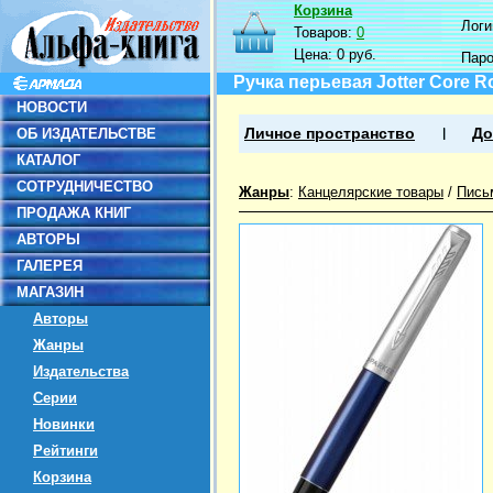
Корзина
Логин
Товаров:
0
Цена:
0 руб.
Пар
Ручка перьевая Jotter Core Ro
НОВОСТИ
ОБ ИЗДАТЕЛЬСТВЕ
Личное пространство
До
КАТАЛОГ
СОТРУДНИЧЕСТВО
Жанры
:
Канцелярские товары
/
Пись
ПРОДАЖА КНИГ
АВТОРЫ
ГАЛЕРЕЯ
МАГАЗИН
Авторы
Жанры
Издательства
Серии
Новинки
Рейтинги
Корзина