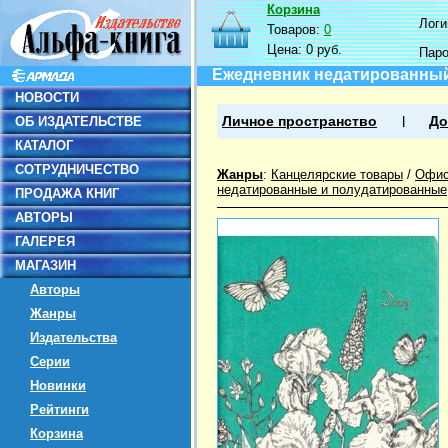
Корзина
Логин
Товаров:
0
Цена:
0 руб.
Пар
Ежедневник недатированный 
НОВОСТИ
ОБ ИЗДАТЕЛЬСТВЕ
Личное пространство
До
КАТАЛОГ
СОТРУДНИЧЕСТВО
Жанры
:
Канцелярские товары
/
Офис
недатированные и полудатированные
ПРОДАЖА КНИГ
АВТОРЫ
ГАЛЕРЕЯ
МАГАЗИН
Авторы
Жанры
Издательства
Серии
Новинки
Рейтинги
Корзина