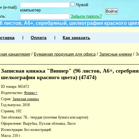
Чужой
 (e-mail):
компьютер
оль:
Забыли пароль?
6 листов, А6+, серебряный, шелкография красного цвета
ставка
Оплата
Как заказать
ная канцелярия
/
Бумажная продукция для офиса
/
Записные книжки
/
З
Записная книжка "Виннер" (96 листов, А6+, серебря
шелкография красного цвета) (47474)
ID товара: 665472
Издательство:
Феникс+
Серия:
Записная книжка
Год выпуска: 2018
Страниц: 192
Тип обложки: 7Б - твердая (плотная бумага или картон)
Оформление: Вырубка, Пухлая обложка, Ляссе
Иллюстрации: Без иллюстраций
Масса: 210 г