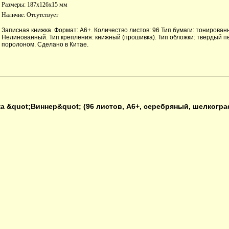
Размеры: 187x126x15 мм
Наличие:
Отсутствует
Записная книжка. Формат: А6+. Количество листов: 96 Тип бумаги: тонирован
Нелинованный. Тип крепления: книжный (прошивка). Тип обложки: твердый п
поролоном. Сделано в Китае.
а &quot;Виннер&quot; (96 листов, А6+, серебряный, шелкогра