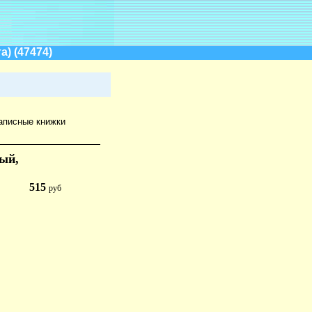
) (47474)
аписные книжки
ный,
515
руб