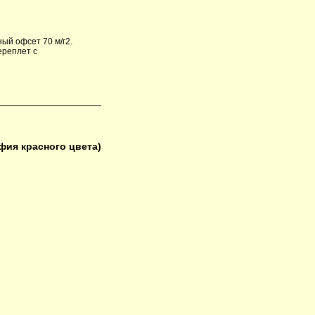
ный офсет 70 м/г2.
ереплет с
фия красного цвета)