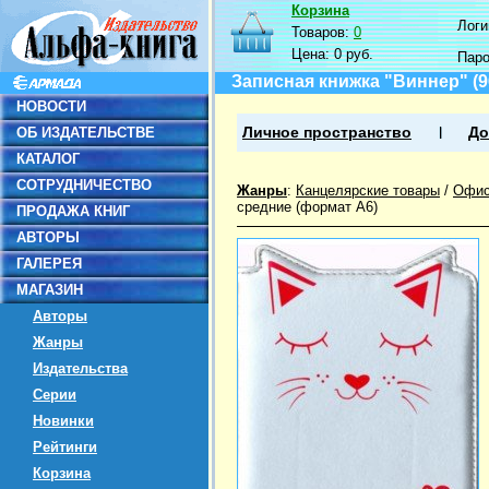
Корзина
Логин
Товаров:
0
Цена:
0 руб.
Пар
Записная книжка "Виннер" (9
НОВОСТИ
ОБ ИЗДАТЕЛЬСТВЕ
Личное пространство
До
КАТАЛОГ
СОТРУДНИЧЕСТВО
Жанры
:
Канцелярские товары
/
Офис
средние (формат А6)
ПРОДАЖА КНИГ
АВТОРЫ
ГАЛЕРЕЯ
МАГАЗИН
Авторы
Жанры
Издательства
Серии
Новинки
Рейтинги
Корзина