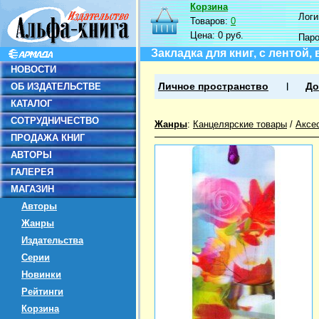
Корзина
Логин
Товаров:
0
Цена:
0 руб.
Пар
Закладка для книг, с лентой,
НОВОСТИ
ОБ ИЗДАТЕЛЬСТВЕ
Личное пространство
До
КАТАЛОГ
СОТРУДНИЧЕСТВО
Жанры
:
Канцелярские товары
/
Аксе
ПРОДАЖА КНИГ
АВТОРЫ
ГАЛЕРЕЯ
МАГАЗИН
Авторы
Жанры
Издательства
Серии
Новинки
Рейтинги
Корзина