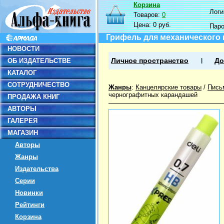
Корзина
Логин
Товаров:
0
Цена:
0 руб.
Пар
Грифель для механического ка
НОВОСТИ
ОБ ИЗДАТЕЛЬСТВЕ
Личное пространство
До
КАТАЛОГ
СОТРУДНИЧЕСТВО
Жанры
:
Канцелярские товары
/
Пись
чернографитных карандашей
ПРОДАЖА КНИГ
АВТОРЫ
ГАЛЕРЕЯ
МАГАЗИН
Авторы
Жанры
Издательства
Серии
Новинки
Рейтинги
Корзина