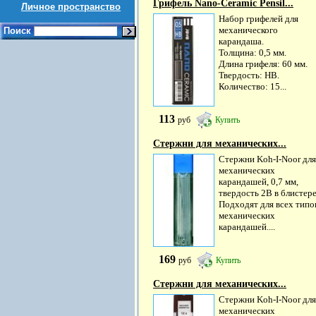
Грифель Nano-Ceramic Pensil...
Личное пространство
Набор грифелей для
механического
Поиск
карандаша.
Толщина: 0,5 мм.
Длина грифеля: 60 мм.
Твердость: НВ.
Количество: 15...
113
руб
Купить
Стержни для механических...
Стержни Koh-I-Noor для
механических
карандашей, 0,7 мм,
твердость 2В в блистере
Подходят для всех типо
механических
карандашей....
169
руб
Купить
Стержни для механических...
Стержни Koh-I-Noor для
механических