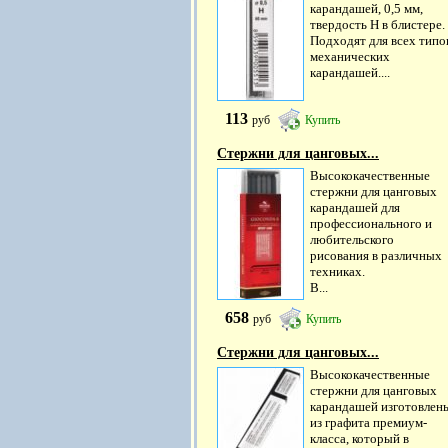
карандашей, 0,5 мм,
твердость H в блистере.
Подходят для всех типо
механических
карандашей....
113
руб
Купить
Стержни для цанговых...
Высококачественные
стержни для цанговых
карандашей для
профессионального и
любительского
рисования в различных
техниках.
В...
658
руб
Купить
Стержни для цанговых...
Высококачественные
стержни для цанговых
карандашей изготовлен
из графита премиум-
класса, который в