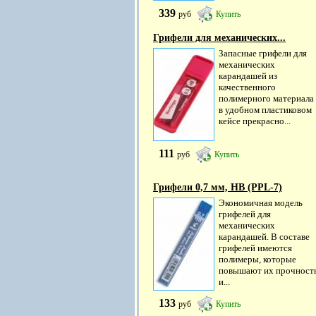
339
руб
Купить
Грифели для механических...
Запасные грифели для
механических
карандашей из
качественного
полимерного материала
в удобном пластиковом
кейсе прекрасно...
111
руб
Купить
Грифели 0,7 мм, HB (PPL-7)
Экономичная модель
грифелей для
механических
карандашей. В составе
грифелей имеются
полимеры, которые
повышают их прочност
и...
133
руб
Купить