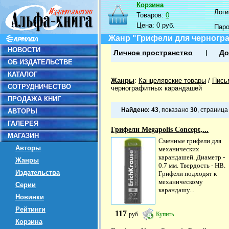
Корзина
Логин
Товаров:
0
Цена:
0 руб.
Пар
Жанр "Грифели для черногр
НОВОСТИ
Личное пространство
До
ОБ ИЗДАТЕЛЬСТВЕ
КАТАЛОГ
Жанры
:
Канцелярские товары
/
Пись
СОТРУДНИЧЕСТВО
чернографитных карандашей
ПРОДАЖА КНИГ
Найдено:
43
, показано
30
, страниц
АВТОРЫ
ГАЛЕРЕЯ
Грифели Megapolis Concept,...
МАГАЗИН
Сменные грифели для
Авторы
механических
карандашей. Диаметр -
Жанры
0.7 мм. Твердость - HB.
Издательства
Грифели подходят к
механическому
Серии
карандашу...
Новинки
Рейтинги
117
руб
Купить
Корзина