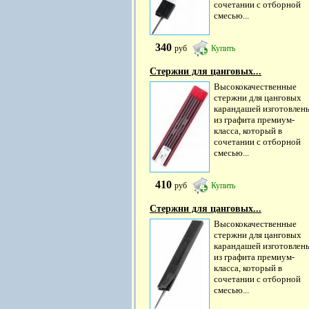
сочетании с отборной
смесью...
340
руб
Купить
Стержни для цанговых...
Высококачественные
стержни для цанговых
карандашей изготовлен
из графита премиум-
класса, который в
сочетании с отборной
смесью...
410
руб
Купить
Стержни для цанговых...
Высококачественные
стержни для цанговых
карандашей изготовлен
из графита премиум-
класса, который в
сочетании с отборной
смесью...