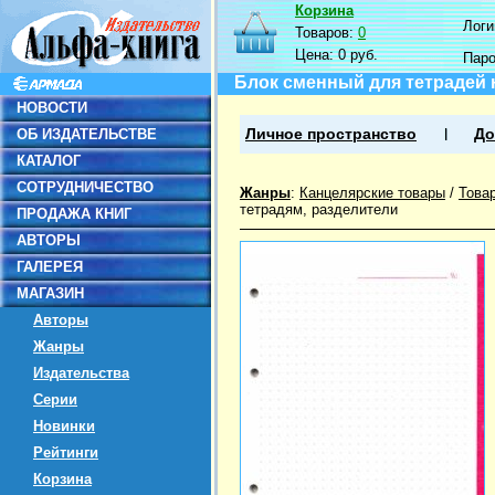
Корзина
Логин
Товаров:
0
Цена:
0 руб.
Пар
Блок сменный для тетрадей н
НОВОСТИ
ОБ ИЗДАТЕЛЬСТВЕ
Личное пространство
До
КАТАЛОГ
СОТРУДНИЧЕСТВО
Жанры
:
Канцелярские товары
/
Това
тетрадям, разделители
ПРОДАЖА КНИГ
АВТОРЫ
ГАЛЕРЕЯ
МАГАЗИН
Авторы
Жанры
Издательства
Серии
Новинки
Рейтинги
Корзина