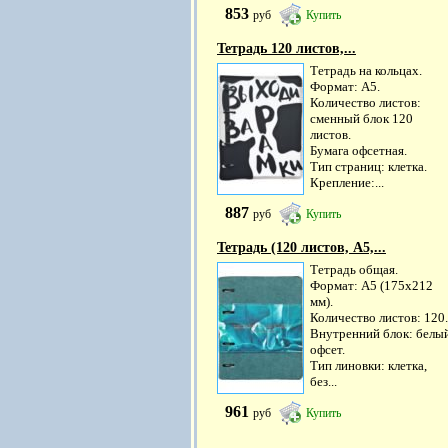
853
руб
Купить
Тетрадь 120 листов,...
Тетрадь на кольцах.
Формат: А5.
Количество листов:
сменный блок 120
листов.
Бумага офсетная.
Тип страниц: клетка.
Крепление:...
887
руб
Купить
Тетрадь (120 листов, А5,...
Тетрадь общая.
Формат: А5 (175х212
мм).
Количество листов: 120.
Внутренний блок: белы
офсет.
Тип линовки: клетка,
без...
961
руб
Купить