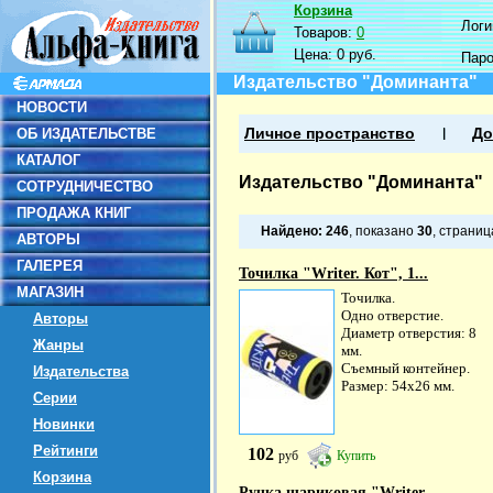
Корзина
Логин
Товаров:
0
Цена:
0 руб.
Пар
Издательство "Доминанта"
НОВОСТИ
ОБ ИЗДАТЕЛЬСТВЕ
Личное пространство
До
КАТАЛОГ
Издательство "Доминанта"
СОТРУДНИЧЕСТВО
ПРОДАЖА КНИГ
Найдено:
246
, показано
30
, страни
АВТОРЫ
ГАЛЕРЕЯ
Точилка "Writer. Кот", 1...
МАГАЗИН
Точилка.
Одно отверстие.
Авторы
Диаметр отверстия: 8
Жанры
мм.
Съемный контейнер.
Издательства
Размер: 54х26 мм.
Серии
Новинки
Рейтинги
102
руб
Купить
Корзина
Ручка шариковая "Writer....