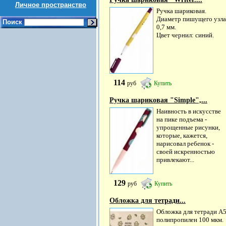
Личное пространство
Ручка шариковая.
Диаметр пишущего узла
Поиск
0,7 мм.
Цвет чернил: синий.
114
руб
Купить
Ручка шариковая "Simple",...
Наивность в искусстве
на пике подъема -
упрощенные рисунки,
которые, кажется,
нарисовал ребенок -
своей искренностью
привлекают...
129
руб
Купить
Обложка для тетради...
Обложка для тетради А5
полипропилен 100 мкм.