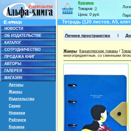
Корзина
Логин
Товаров:
0
Цена:
0 руб.
Пар
Тетрадь (120 листов, А5, клет
НОВОСТИ
ОБ ИЗДАТЕЛЬСТВЕ
Личное пространство
До
КАТАЛОГ
СОТРУДНИЧЕСТВО
Жанры
:
Канцелярские товары
/
Това
многопредметные, со сменными блок
ПРОДАЖА КНИГ
АВТОРЫ
ГАЛЕРЕЯ
МАГАЗИН
Авторы
Жанры
Издательства
Серии
Новинки
Рейтинги
Корзина