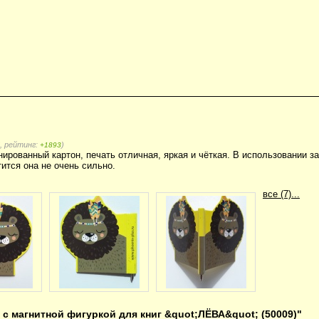
, рейтинг:
)
+1893
рованный картон, печать отличная, яркая и чёткая. В использовании з
тится она не очень сильно.
все (7)...
 с магнитной фигуркой для книг &quot;ЛЁВА&quot; (50009)"