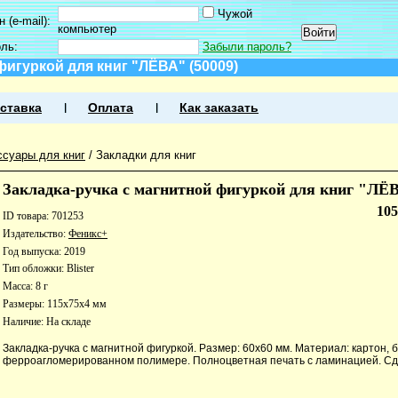
Чужой
 (e-mail):
компьютер
оль:
Забыли пароль?
фигуркой для книг "ЛЁВА" (50009)
ставка
Оплата
Как заказать
ссуары для книг
/
Закладки для книг
Закладка-ручка с магнитной фигуркой для книг "ЛЁВ
10
ID товара: 701253
Издательство:
Феникс+
Год выпуска: 2019
Тип обложки: Blister
Масса: 8 г
Размеры: 115x75x4 мм
Наличие:
На складе
Закладка-ручка с магнитной фигуркой. Размер: 60х60 мм. Материал: картон, 
ферроагломерированном полимере. Полноцветная печать с ламинацией. Сд