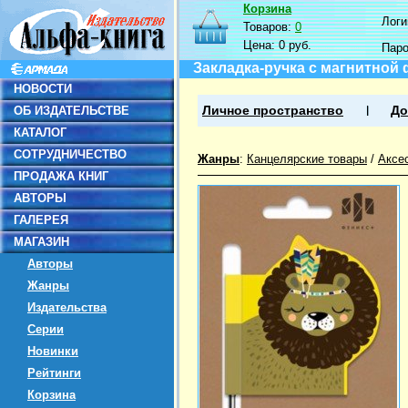
Корзина
Логин
Товаров:
0
Цена:
0 руб.
Пар
Закладка-ручка с магнитной 
НОВОСТИ
ОБ ИЗДАТЕЛЬСТВЕ
Личное пространство
До
КАТАЛОГ
СОТРУДНИЧЕСТВО
Жанры
:
Канцелярские товары
/
Аксе
ПРОДАЖА КНИГ
АВТОРЫ
ГАЛЕРЕЯ
МАГАЗИН
Авторы
Жанры
Издательства
Серии
Новинки
Рейтинги
Корзина