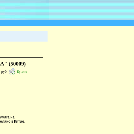
А" (50009)
5
руб
Купить
бумага на
елано в Китае.