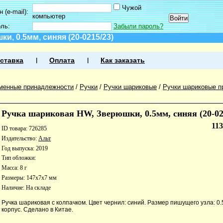
Чужой
 (e-mail):
компьютер
оль:
Забыли пароль?
и, 0.5мм, синяя (20-0215/23)
ставка
Оплата
Как заказать
менные принадлежности
/
Ручки
/
Ручки шариковые
/
Ручки шариковые п
Ручка шариковая HW, Зверюшки, 0.5мм, синяя (20-02
11
ID товара: 726285
Издательство:
Альт
Год выпуска: 2019
Тип обложки:
Масса: 8 г
Размеры: 147x7x7 мм
Наличие:
На складе
Ручка шариковая с колпачком. Цвет чернил: синий. Размер пишущего узла: 0
корпус. Сделано в Китае.