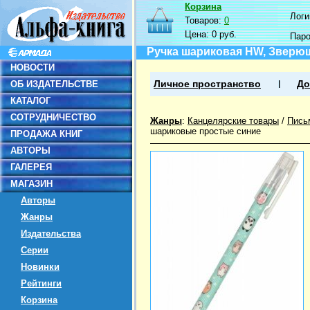
Корзина
Логин
Товаров:
0
Цена:
0 руб.
Пар
Ручка шариковая HW, Зверюшк
НОВОСТИ
ОБ ИЗДАТЕЛЬСТВЕ
Личное пространство
До
КАТАЛОГ
СОТРУДНИЧЕСТВО
Жанры
:
Канцелярские товары
/
Пись
шариковые простые синие
ПРОДАЖА КНИГ
АВТОРЫ
ГАЛЕРЕЯ
МАГАЗИН
Авторы
Жанры
Издательства
Серии
Новинки
Рейтинги
Корзина