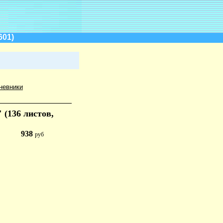
601)
невники
(136 листов,
938
руб