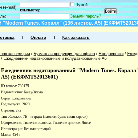
Чужой
 (e-mail):
компьютер
оль:
Забыли пароль?
"Modern Tunes. Коралл" (136 листов, А5) (ЕКФМТ52013
ставка
Оплата
Как заказать
ная канцелярия
/
Бумажная продукция для офиса
/
Ежедневники
/
Ежед
/
Ежедневники недатированные и полудатированные А6
Ежедневник недатированный "Modern Tunes. Коралл" 
А5) (ЕКФМТ52013601)
ID товара: 739175
Издательство:
Канц-Эксмо
Серия:
Ежедневник
Год выпуска: 2020
Страниц: 272
Тип обложки: 7Б - твердая (плотная бумага или картон)
Оформление: Тиснение золотом, Тиснение цветное, Ляссе
Иллюстрации: Без иллюстраций
Масса: 454 г