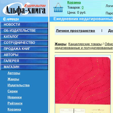
Корзина
Логин
Товаров:
0
Цена:
0 руб.
Пар
Ежедневник недатированный 
НОВОСТИ
ОБ ИЗДАТЕЛЬСТВЕ
Личное пространство
До
КАТАЛОГ
СОТРУДНИЧЕСТВО
Жанры
:
Канцелярские товары
/
Офис
недатированные и полудатированные
ПРОДАЖА КНИГ
АВТОРЫ
ГАЛЕРЕЯ
МАГАЗИН
Авторы
Жанры
Издательства
Серии
Новинки
Рейтинги
Корзина