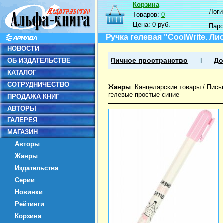
Корзина
Логин
Товаров:
0
Цена:
0 руб.
Пар
Ручка гелевая "CoolWrite. Ли
НОВОСТИ
ОБ ИЗДАТЕЛЬСТВЕ
Личное пространство
До
КАТАЛОГ
СОТРУДНИЧЕСТВО
Жанры
:
Канцелярские товары
/
Пись
гелевые простые синие
ПРОДАЖА КНИГ
АВТОРЫ
ГАЛЕРЕЯ
МАГАЗИН
Авторы
Жанры
Издательства
Серии
Новинки
Рейтинги
Корзина