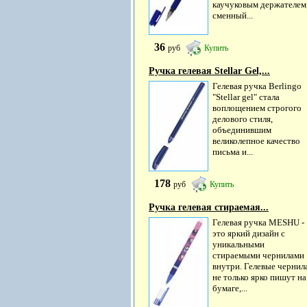
каучуковым держателем
сменный...
36
руб
Купить
Ручка гелевая Stellar Gel,...
Гелевая ручка Berlingo
"Stellar gel" стала
воплощением строгого
делового стиля,
объединившим
великолепное качество
письма и...
178
руб
Купить
Ручка гелевая стираемая...
Гелевая ручка MESHU -
это яркий дизайн с
уникальными
стираемыми чернилами
внутри. Гелевые чернил
не только ярко пишут на
бумаге,...