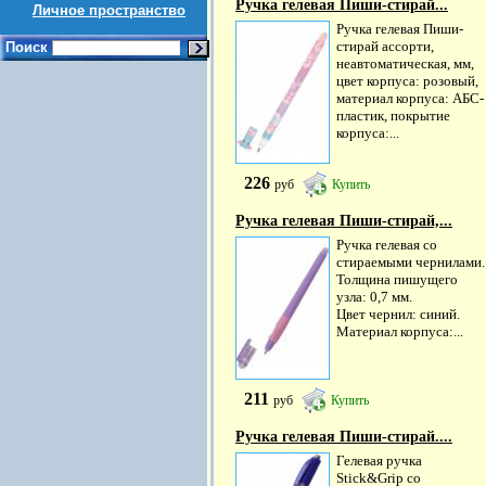
Ручка гелевая Пиши-стирай...
Личное пространство
Ручка гелевая Пиши-
стирай ассорти,
Поиск
неавтоматическая, мм,
цвет корпуса: розовый,
материал корпуса: АБС-
пластик, покрытие
корпуса:...
226
руб
Купить
Ручка гелевая Пиши-стирай,...
Ручка гелевая со
стираемыми чернилами.
Толщина пишущего
узла: 0,7 мм.
Цвет чернил: синий.
Материал корпуса:...
211
руб
Купить
Ручка гелевая Пиши-стирай....
Гелевая ручка
Stick&Grip со