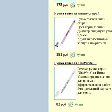
175
руб
Купить
Ручка гелевая пиши-стирай...
Ручка гелевая пиши-
стирай.
Цвет чернил: синий.
Диаметр пишущего узла
0,5 мм.
Круглый пластиковый
корпус с покрытием...
181
руб
Купить
Ручка гелевая UniWrite....
Гелевая ручка серии
"UniWrite" от Bruno
Visconti предназначена
для письма и
оформительских работ.
Это идеальный вариант
для тех,...
82
руб
Купить