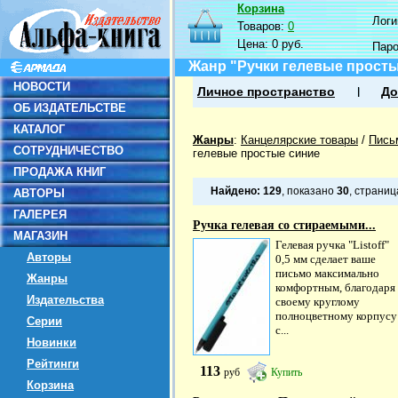
Корзина
Логин
Товаров:
0
Цена:
0 руб.
Пар
Жанр "Ручки гелевые просты
НОВОСТИ
Личное пространство
До
ОБ ИЗДАТЕЛЬСТВЕ
КАТАЛОГ
Жанры
:
Канцелярские товары
/
Пись
СОТРУДНИЧЕСТВО
гелевые простые синие
ПРОДАЖА КНИГ
Найдено:
129
, показано
30
, страни
АВТОРЫ
ГАЛЕРЕЯ
Ручка гелевая со стираемыми...
МАГАЗИН
Гелевая ручка "Listoff"
Авторы
0,5 мм сделает ваше
письмо максимально
Жанры
комфортным, благодаря
Издательства
своему круглому
полноцветному корпусу
Серии
с...
Новинки
Рейтинги
113
руб
Купить
Корзина