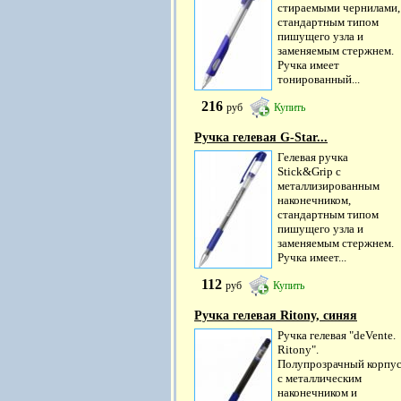
стираемыми чернилами,
стандартным типом
пишущего узла и
заменяемым стержнем.
Ручка имеет
тонированный...
216
руб
Купить
Ручка гелевая G-Star...
Гелевая ручка
Stick&Grip с
металлизированным
наконечником,
стандартным типом
пишущего узла и
заменяемым стержнем.
Ручка имеет...
112
руб
Купить
Ручка гелевая Ritony, синяя
Ручка гелевая "deVente.
Ritony".
Полупрозрачный корпу
с металлическим
наконечником и