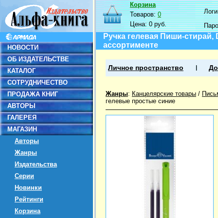
Корзина
Логин
Товаров:
0
Цена:
0 руб.
Пар
Ручка гелевая Пиши-стирай, D
ассортименте
НОВОСТИ
ОБ ИЗДАТЕЛЬСТВЕ
Личное пространство
До
КАТАЛОГ
СОТРУДНИЧЕСТВО
Жанры
:
Канцелярские товары
/
Пись
ПРОДАЖА КНИГ
гелевые простые синие
АВТОРЫ
ГАЛЕРЕЯ
МАГАЗИН
Авторы
Жанры
Издательства
Серии
Новинки
Рейтинги
Корзина