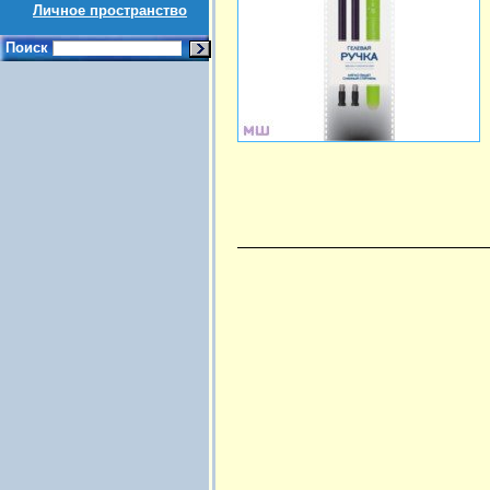
Личное пространство
Поиск