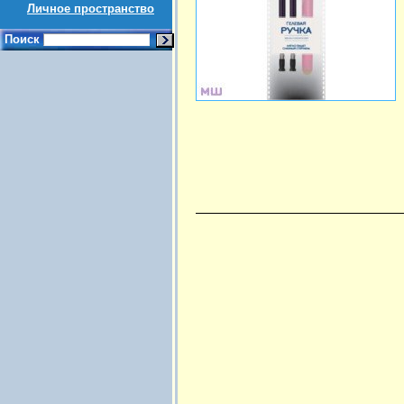
Личное пространство
Поиск