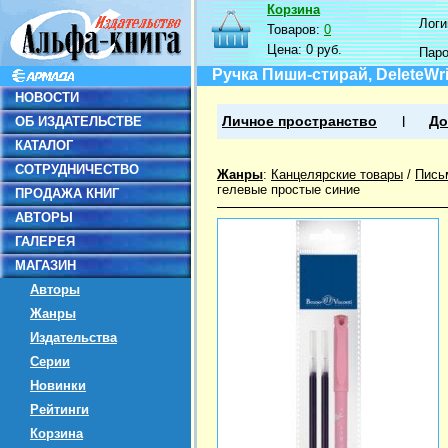
Корзина
Логин
Товаров:
0
Цена:
0 руб.
Пар
Ручка Пиши-стирай, DeleteWri
НОВОСТИ
ОБ ИЗДАТЕЛЬСТВЕ
Личное пространство
До
КАТАЛОГ
СОТРУДНИЧЕСТВО
Жанры
:
Канцелярские товары
/
Пись
гелевые простые синие
ПРОДАЖА КНИГ
АВТОРЫ
ГАЛЕРЕЯ
МАГАЗИН
Авторы
Жанры
Издательства
Серии
Новинки
Рейтинги
Корзина