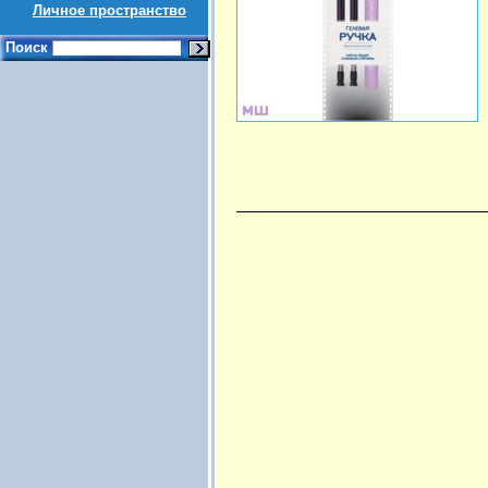
Личное пространство
Поиск