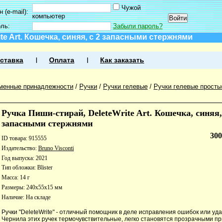
Чужой
 (e-mail):
компьютер
оль:
Забыли пароль?
te Art. Кошечка, синяя, с 2 запасными стержнями
ставка
Оплата
Как заказать
менные принадлежности
/
Ручки
/
Ручки гелевые
/
Ручки гелевые просты
Ручка Пиши-стирай, DeleteWrite Art. Кошечка, синяя,
запасными стержнями
30
ID товара: 915555
Издательство:
Bruno Visconti
Год выпуска: 2021
Тип обложки: Blister
Масса: 14 г
Размеры: 240x55x15 мм
Наличие:
На складе
Ручки "DeleteWrite" - отличный помощник в деле исправления ошибок или уд
Чернила этих ручек термочувствительные, легко становятся прозрачными пр