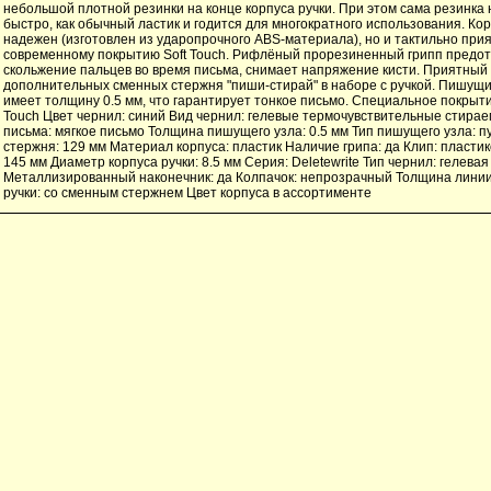
небольшой плотной резинки на конце корпуса ручки. При этом сама резинка 
быстро, как обычный ластик и годится для многократного использования. Кор
надежен (изготовлен из ударопрочного ABS-материала), но и тактильно при
современному покрытию Soft Touch. Рифлёный прорезиненный грипп предо
скольжение пальцев во время письма, снимает напряжение кисти. Приятный 
дополнительных сменных стержня "пиши-стирай" в наборе с ручкой. Пишущи
имеет толщину 0.5 мм, что гарантирует тонкое письмо. Специальное покрытие
Touch Цвет чернил: синий Вид чернил: гелевые термочувствительные стира
письма: мягкое письмо Толщина пишущего узла: 0.5 мм Тип пишущего узла: 
стержня: 129 мм Материал корпуса: пластик Наличие грипа: да Клип: пласти
145 мм Диаметр корпуса ручки: 8.5 мм Серия: Deletewrite Тип чернил: гелева
Металлизированный наконечник: да Колпачок: непрозрачный Толщина линии 
ручки: со сменным стержнем Цвет корпуса в ассортименте