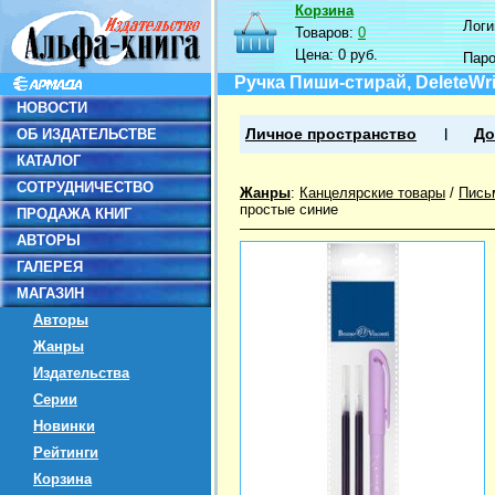
Корзина
Логин
Товаров:
0
Цена:
0 руб.
Пар
Ручка Пиши-стирай, DeleteWri
НОВОСТИ
ОБ ИЗДАТЕЛЬСТВЕ
Личное пространство
До
КАТАЛОГ
СОТРУДНИЧЕСТВО
Жанры
:
Канцелярские товары
/
Пись
простые синие
ПРОДАЖА КНИГ
АВТОРЫ
ГАЛЕРЕЯ
МАГАЗИН
Авторы
Жанры
Издательства
Серии
Новинки
Рейтинги
Корзина