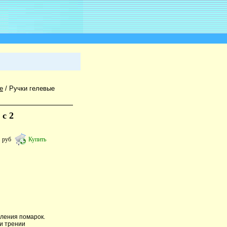
е
/
Ручки гелевые
 с 2
0
руб
Купить
аления помарок.
и трении