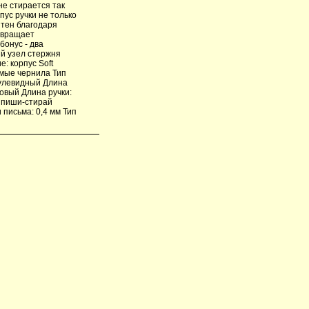
не стирается так
пус ручки не только
ятен благодаря
твращает
бонус - два
й узел стержня
: корпус Soft
емые чернила Тип
пулевидный Длина
ковый Длина ручки:
я пиши-стирай
письма: 0,4 мм Тип