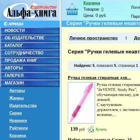
Корзина
Логин
Товаров:
0
Цена:
0 руб.
Пар
Серия "Ручки гелевые неавт
НОВОСТИ
ОБ ИЗДАТЕЛЬСТВЕ
Личное пространство
До
КАТАЛОГ
Серия "Ручки гелевые неав
СОТРУДНИЧЕСТВО
ПРОДАЖА КНИГ
Найдено:
5
, показано
5
, страница
1
АВТОРЫ
ГАЛЕРЕЯ
Ручка гелевая стираемая для...
МАГАЗИН
Ручка гелевая стираемая
"deVENTE. Study Pen",
Авторы
обучающая письму, для
Жанры
левшей.
С каучуковым
Издательства
держателем, с ластиком 
Серии
колпачке,...
Новинки
Рейтинги
139
руб
Купить
Корзина
Набор ручек гелевых Cosmo, 24...