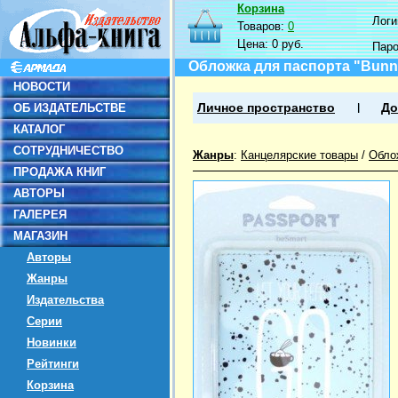
Корзина
Логин
Товаров:
0
Цена:
0 руб.
Пар
Обложка для паспорта "Bunny
НОВОСТИ
ОБ ИЗДАТЕЛЬСТВЕ
Личное пространство
До
КАТАЛОГ
СОТРУДНИЧЕСТВО
Жанры
:
Канцелярские товары
/
Обло
ПРОДАЖА КНИГ
АВТОРЫ
ГАЛЕРЕЯ
МАГАЗИН
Авторы
Жанры
Издательства
Серии
Новинки
Рейтинги
Корзина