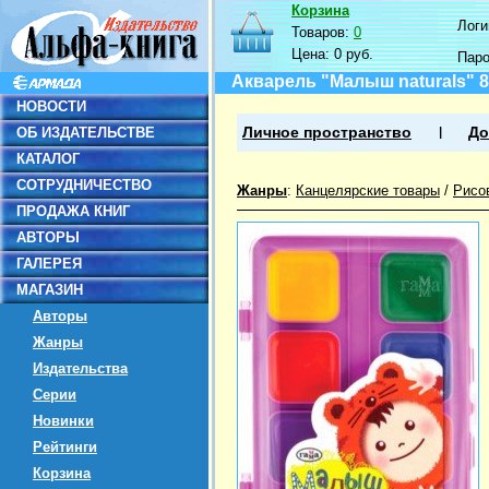
Корзина
Логин
Товаров:
0
Цена:
0 руб.
Пар
Акварель "Малыш naturals" 8
НОВОСТИ
ОБ ИЗДАТЕЛЬСТВЕ
Личное пространство
До
КАТАЛОГ
СОТРУДНИЧЕСТВО
Жанры
:
Канцелярские товары
/
Рисо
ПРОДАЖА КНИГ
АВТОРЫ
ГАЛЕРЕЯ
МАГАЗИН
Авторы
Жанры
Издательства
Серии
Новинки
Рейтинги
Корзина