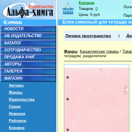
Корзина
Логин
Товаров:
0
Цена:
0 руб.
Пар
Блок сменный для тетради на 
НОВОСТИ
ОБ ИЗДАТЕЛЬСТВЕ
Личное пространство
До
КАТАЛОГ
СОТРУДНИЧЕСТВО
Жанры
:
Канцелярские товары
/
Това
тетрадям, разделители
ПРОДАЖА КНИГ
АВТОРЫ
ГАЛЕРЕЯ
МАГАЗИН
Авторы
Жанры
Издательства
Серии
Новинки
Рейтинги
Корзина