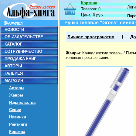
Корзина
Логин
Товаров:
0
Цена:
0 руб.
Пар
Ручка гелевая "Gross" синяя 
НОВОСТИ
ОБ ИЗДАТЕЛЬСТВЕ
Личное пространство
До
КАТАЛОГ
СОТРУДНИЧЕСТВО
Жанры
:
Канцелярские товары
/
Пись
гелевые простые синие
ПРОДАЖА КНИГ
АВТОРЫ
ГАЛЕРЕЯ
МАГАЗИН
Авторы
Жанры
Издательства
Серии
Новинки
Рейтинги
Корзина