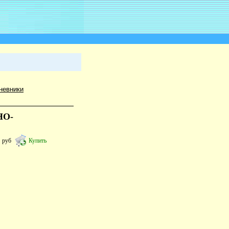
невники
НО-
0
руб
Купить