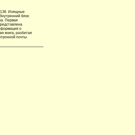
: 136. Изящные
 Внутренний блок:
ка. Первая
представлена
нформация о
я книга, разбитая
ктронной почты.