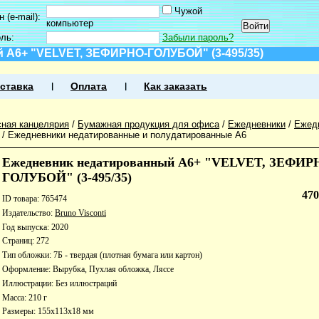
Чужой
 (e-mail):
компьютер
оль:
Забыли пароль?
 А6+ "VELVET, ЗЕФИРНО-ГОЛУБОЙ" (3-495/35)
ставка
Оплата
Как заказать
ная канцелярия
/
Бумажная продукция для офиса
/
Ежедневники
/
Ежед
/
Ежедневники недатированные и полудатированные А6
Ежедневник недатированный А6+ "VELVET, ЗЕФИР
ГОЛУБОЙ" (3-495/35)
47
ID товара: 765474
Издательство:
Bruno Visconti
Год выпуска: 2020
Страниц: 272
Тип обложки: 7Б - твердая (плотная бумага или картон)
Оформление: Вырубка, Пухлая обложка, Ляссе
Иллюстрации: Без иллюстраций
Масса: 210 г
Размеры: 155x113x18 мм