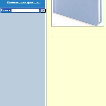
Личное пространство
Поиск