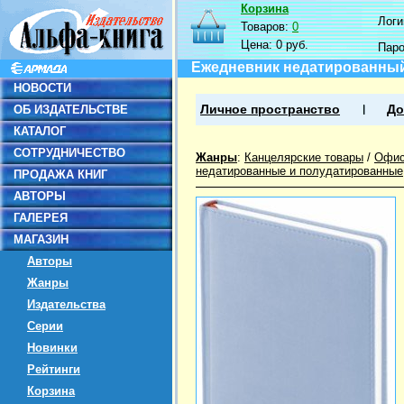
Корзина
Логин
Товаров:
0
Цена:
0 руб.
Пар
Ежедневник недатированный
НОВОСТИ
ОБ ИЗДАТЕЛЬСТВЕ
Личное пространство
До
КАТАЛОГ
СОТРУДНИЧЕСТВО
Жанры
:
Канцелярские товары
/
Офис
недатированные и полудатированные
ПРОДАЖА КНИГ
АВТОРЫ
ГАЛЕРЕЯ
МАГАЗИН
Авторы
Жанры
Издательства
Серии
Новинки
Рейтинги
Корзина