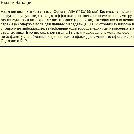
Наличие:
На складе
Ежедневник недатированный. Формат: А6+ (110х155 мм). Количество листов
закругленные уголки, закладка, эффектная отстрочка нитками по периметру.
белая бумага 70 г/м2. Крепление: книжное (прошивка). Твердая пухлая облож
страница содержит поля для данных о владельце. На 14 страницах широко 
справочная информация: телефонные коды городов, единицы измерения, и
странах мира. В конце ежедневника на 18 страницах расположена телефонна
по алфавиту и снабженная отдельными графами для имени, телефона и эле
Сделано в КНР.