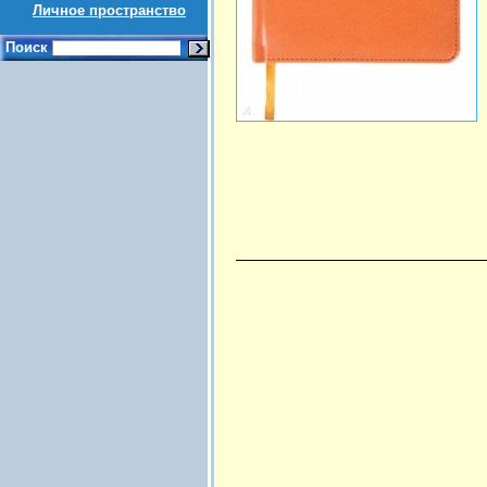
Личное пространство
Поиск