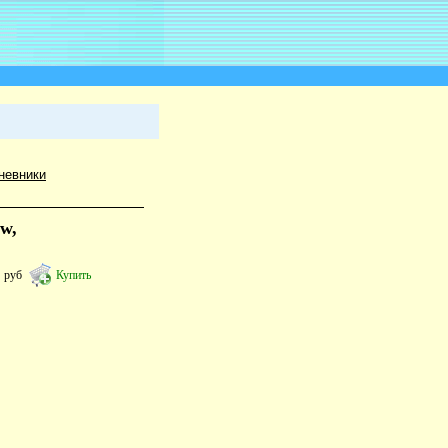
невники
w,
0
руб
Купить