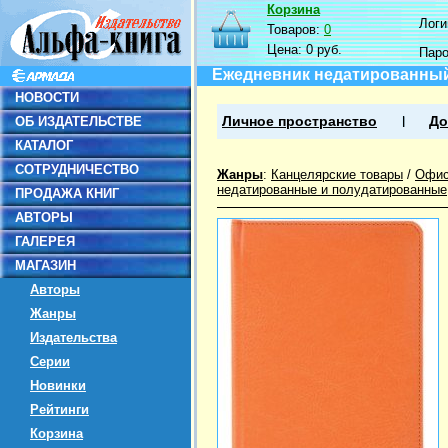
Корзина
Логин
Товаров:
0
Цена:
0 руб.
Пар
Ежедневник недатированный (
НОВОСТИ
ОБ ИЗДАТЕЛЬСТВЕ
Личное пространство
До
КАТАЛОГ
СОТРУДНИЧЕСТВО
Жанры
:
Канцелярские товары
/
Офис
недатированные и полудатированные
ПРОДАЖА КНИГ
АВТОРЫ
ГАЛЕРЕЯ
МАГАЗИН
Авторы
Жанры
Издательства
Серии
Новинки
Рейтинги
Корзина