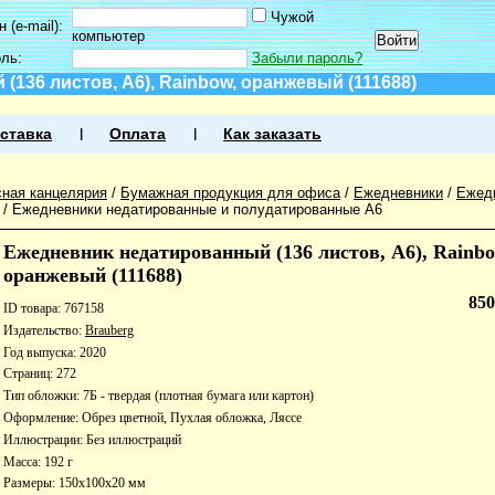
Чужой
 (e-mail):
компьютер
оль:
Забыли пароль?
136 листов, А6), Rainbow, оранжевый (111688)
ставка
Оплата
Как заказать
ная канцелярия
/
Бумажная продукция для офиса
/
Ежедневники
/
Ежед
/
Ежедневники недатированные и полудатированные А6
Ежедневник недатированный (136 листов, А6), Rainbo
оранжевый (111688)
85
ID товара: 767158
Издательство:
Brauberg
Год выпуска: 2020
Страниц: 272
Тип обложки: 7Б - твердая (плотная бумага или картон)
Оформление: Обрез цветной, Пухлая обложка, Ляссе
Иллюстрации: Без иллюстраций
Масса: 192 г
Размеры: 150x100x20 мм