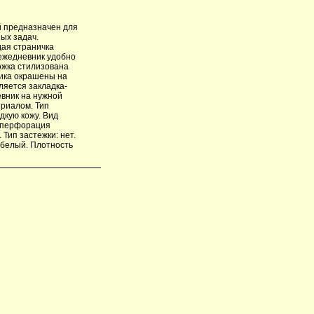
 предназначен для
ых задач.
дая страничка
ежедневник удобно
ложка стилизована
ника окрашены на
ляется закладка-
вник на нужной
риалом. Тип
дкую кожу. Вид
, перфорация
Тип застежки: нет.
: белый. Плотность