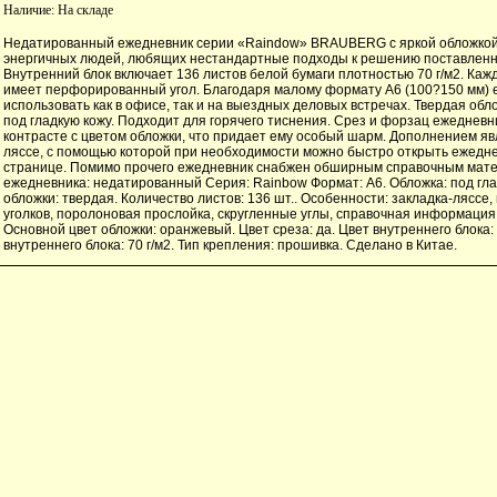
Наличие:
На складе
Недатированный ежедневник серии «Raindow» BRAUBERG с яркой обложкой
энергичных людей, любящих нестандартные подходы к решению поставленн
Внутренний блок включает 136 листов белой бумаги плотностью 70 г/м2. Каж
имеет перфорированный угол. Благодаря малому формату А6 (100?150 мм) 
использовать как в офисе, так и на выездных деловых встречах. Твердая об
под гладкую кожу. Подходит для горячего тиснения. Срез и форзац ежеднев
контрасте с цветом обложки, что придает ему особый шарм. Дополнением яв
ляссе, с помощью которой при необходимости можно быстро открыть ежедне
странице. Помимо прочего ежедневник снабжен обширным справочным мате
ежедневника: недатированный Серия: Rainbow Формат: А6. Обложка: под гла
обложки: твердая. Количество листов: 136 шт.. Особенности: закладка-ляссе
уголков, поролоновая прослойка, скругленные углы, справочная информация. 
Основной цвет обложки: оранжевый. Цвет среза: да. Цвет внутреннего блока
внутреннего блока: 70 г/м2. Тип крепления: прошивка. Сделано в Китае.