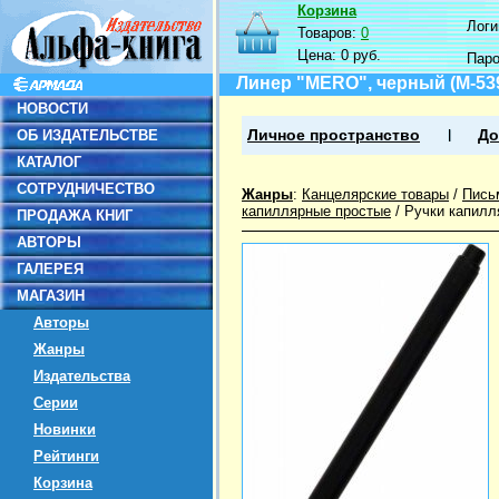
Корзина
Логин
Товаров:
0
Цена:
0 руб.
Пар
Линер "MERO", черный (M-539
НОВОСТИ
ОБ ИЗДАТЕЛЬСТВЕ
Личное пространство
До
КАТАЛОГ
СОТРУДНИЧЕСТВО
Жанры
:
Канцелярские товары
/
Пись
капиллярные простые
/
Ручки капилл
ПРОДАЖА КНИГ
АВТОРЫ
ГАЛЕРЕЯ
МАГАЗИН
Авторы
Жанры
Издательства
Серии
Новинки
Рейтинги
Корзина