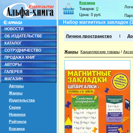
Корзина
Логин
Товаров:
0
Цена:
0 руб.
Пар
Набор магнитных закладок (3
НОВОСТИ
ОБ ИЗДАТЕЛЬСТВЕ
Личное пространство
До
КАТАЛОГ
СОТРУДНИЧЕСТВО
Жанры
:
Канцелярские товары
/
Аксе
ПРОДАЖА КНИГ
АВТОРЫ
ГАЛЕРЕЯ
МАГАЗИН
Авторы
Жанры
Издательства
Серии
Новинки
Рейтинги
Корзина