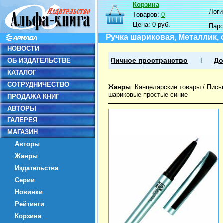
Корзина
Логин
Товаров:
0
Цена:
0 руб.
Пар
Ручка шариковая, Металлик, с
НОВОСТИ
ОБ ИЗДАТЕЛЬСТВЕ
Личное пространство
До
КАТАЛОГ
СОТРУДНИЧЕСТВО
Жанры
:
Канцелярские товары
/
Пись
шариковые простые синие
ПРОДАЖА КНИГ
АВТОРЫ
ГАЛЕРЕЯ
МАГАЗИН
Авторы
Жанры
Издательства
Серии
Новинки
Рейтинги
Корзина