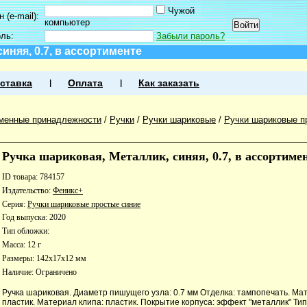
Чужой
 (e-mail):
компьютер
оль:
Забыли пароль?
иняя, 0.7, в ассортименте
ставка
Оплата
Как заказать
менные принадлежности
/
Ручки
/
Ручки шариковые
/
Ручки шариковые п
Ручка шариковая, Металлик, синяя, 0.7, в ассортиме
ID товара: 784157
Издательство:
Феникс+
Серия:
Ручки шариковые простые синие
Год выпуска: 2020
Тип обложки:
Масса: 12 г
Размеры: 142x17x12 мм
Наличие:
Ограничено
Ручка шариковая. Диаметр пишущего узла: 0.7 мм Отделка: тампопечать. Ма
пластик. Материал клипа: пластик. Покрытие корпуса: эффект "металлик" Тип