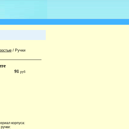
ростые
/
Ручки
нте
91
руб
териал корпуса:
 ручки: