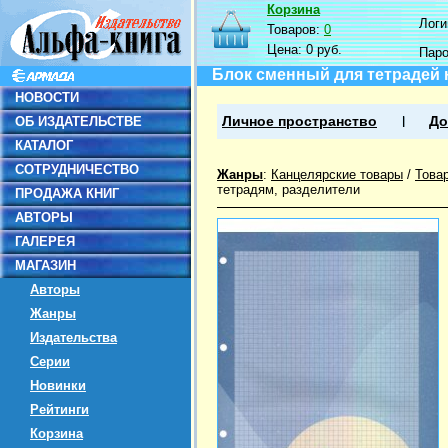
Корзина
Логин
Товаров:
0
Цена:
0 руб.
Пар
Блок сменный для тетрадей на
НОВОСТИ
ОБ ИЗДАТЕЛЬСТВЕ
Личное пространство
До
КАТАЛОГ
СОТРУДНИЧЕСТВО
Жанры
:
Канцелярские товары
/
Това
тетрадям, разделители
ПРОДАЖА КНИГ
АВТОРЫ
ГАЛЕРЕЯ
МАГАЗИН
Авторы
Жанры
Издательства
Серии
Новинки
Рейтинги
Корзина