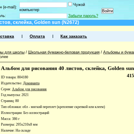
Чужой
 (e-mail):
компьютер
оль:
Забыли пароль?
тов, склейка, Golden sun (N2672)
ставка
Оплата
Как заказать
ры для школы
/
Школьная бумажно-беловая продукция
/
Альбомы и бума
олее
Альбом для рисования 40 листов, склейка, Golden sun
41
ID товара: 804180
Издательство:
Доминанта
Серия:
Альбом для рисования
Год выпуска: 2021
Страниц: 80
Тип обложки: обл - мягкий переплет (крепление скрепкой или клеем)
Иллюстрации: Без иллюстраций
Масса: 386 г
Размеры: 295x210x8 мм
Наличие:
На складе