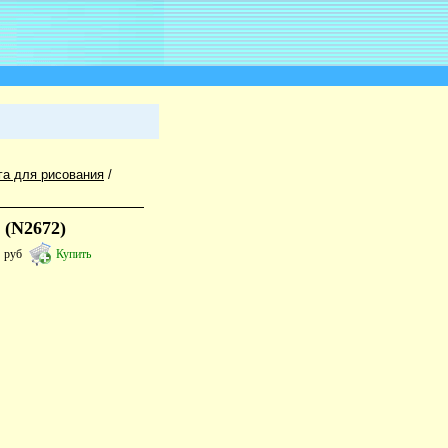
га для рисования
/
 (N2672)
5
руб
Купить