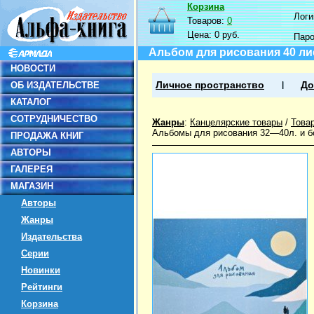
Корзина
Логин
Товаров:
0
Цена:
0 руб.
Пар
Альбом для рисования 40 лис
НОВОСТИ
ОБ ИЗДАТЕЛЬСТВЕ
Личное пространство
До
КАТАЛОГ
СОТРУДНИЧЕСТВО
Жанры
:
Канцелярские товары
/
Това
Альбомы для рисования 32—40л. и б
ПРОДАЖА КНИГ
АВТОРЫ
ГАЛЕРЕЯ
МАГАЗИН
Авторы
Жанры
Издательства
Серии
Новинки
Рейтинги
Корзина