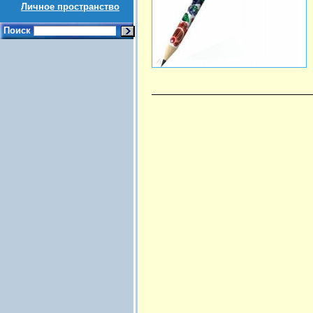
Личное пространство
Поиск