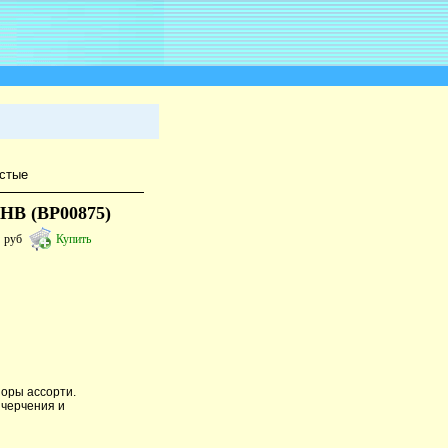
стые
 HB (BP00875)
5
руб
Купить
зоры ассорти.
 черчения и