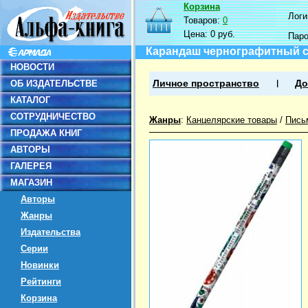
Корзина
Логин
Товаров:
0
Цена:
0 руб.
Пар
Карандаш чернографитный с л
НОВОСТИ
ОБ ИЗДАТЕЛЬСТВЕ
Личное пространство
До
КАТАЛОГ
СОТРУДНИЧЕСТВО
Жанры
:
Канцелярские товары
/
Пись
ПРОДАЖА КНИГ
АВТОРЫ
ГАЛЕРЕЯ
МАГАЗИН
Авторы
Жанры
Издательства
Серии
Новинки
Рейтинги
Корзина