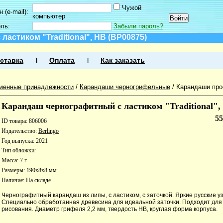
Чужой
 (e-mail):
компьютер
оль:
Забыли пароль?
астиком "Traditional", HB (BP00875)
ставка
Оплата
Как заказать
менные принадлежности
/
Карандаши черногрифельные
/
Карандаши про
Карандаш чернографитный с ластиком "Traditional",
5
ID товара: 806006
Издательство:
Berlingo
Год выпуска: 2021
Тип обложки:
Масса: 7 г
Размеры: 190x8x8 мм
Наличие:
На складе
Чернографитный карандаш из липы, с ластиком, с заточкой. Яркие русские у
Специально обработанная древесина для идеальной заточки. Подходит для
рисования. Диаметр грифеля 2,2 мм, твердость HB, круглая форма корпуса.