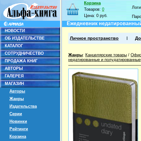
Корзина
Логин
Товаров:
0
Цена:
0 руб.
Пар
Ежедневник недатированный "
НОВОСТИ
ОБ ИЗДАТЕЛЬСТВЕ
Личное пространство
До
КАТАЛОГ
СОТРУДНИЧЕСТВО
Жанры
:
Канцелярские товары
/
Офис
недатированные и полудатированные
ПРОДАЖА КНИГ
АВТОРЫ
ГАЛЕРЕЯ
МАГАЗИН
Авторы
Жанры
Издательства
Серии
Новинки
Рейтинги
Корзина