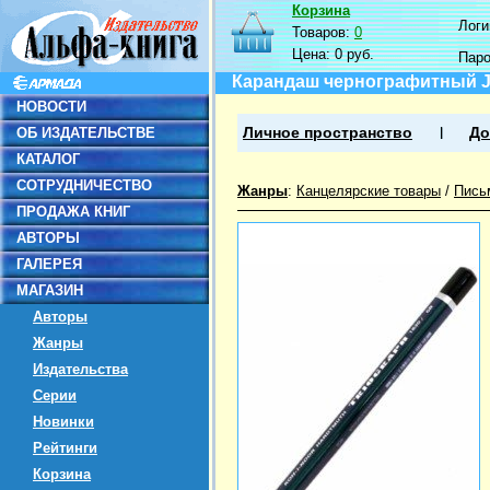
Корзина
Логин
Товаров:
0
Цена:
0 руб.
Пар
Карандаш чернографитный Ju
НОВОСТИ
ОБ ИЗДАТЕЛЬСТВЕ
Личное пространство
До
КАТАЛОГ
СОТРУДНИЧЕСТВО
Жанры
:
Канцелярские товары
/
Пись
ПРОДАЖА КНИГ
АВТОРЫ
ГАЛЕРЕЯ
МАГАЗИН
Авторы
Жанры
Издательства
Серии
Новинки
Рейтинги
Корзина