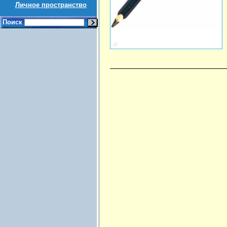
Личное пространство
Поиск