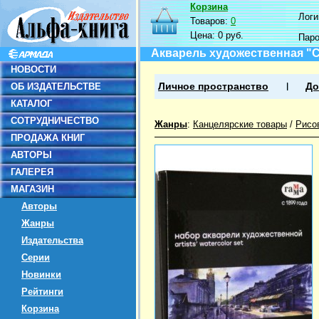
Корзина
Логин
Товаров:
0
Цена:
0 руб.
Пар
Акварель художественная "Ст
НОВОСТИ
ОБ ИЗДАТЕЛЬСТВЕ
Личное пространство
До
КАТАЛОГ
СОТРУДНИЧЕСТВО
Жанры
:
Канцелярские товары
/
Рисо
ПРОДАЖА КНИГ
АВТОРЫ
ГАЛЕРЕЯ
МАГАЗИН
Авторы
Жанры
Издательства
Серии
Новинки
Рейтинги
Корзина