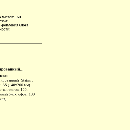
 листов: 160.
ожка:
скрепления блока:
ности:
ированный...
вник
ированный "Stains".
: А5 (140х200 мм).
тво листов: 160.
нний блок: офсет 100
ны,...