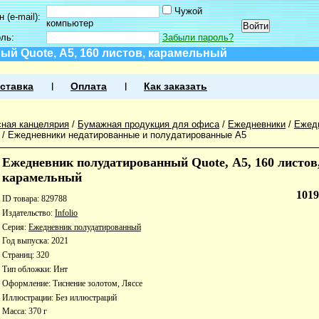
Чужой
 (e-mail):
компьютер
оль:
Забыли пароль?
й Quote, А5, 160 листов, карамельный
ставка
Оплата
Как заказать
ная канцелярия
/
Бумажная продукция для офиса
/
Ежедневники
/
Ежед
/
Ежедневники недатированные и полудатированные А5
Ежедневник полудатированный Quote, А5, 160 листов
карамельный
101
ID товара: 829788
Издательство:
Infolio
Серия:
Ежедневник полудатированный
Год выпуска: 2021
Страниц: 320
Тип обложки: Инт
Оформление: Тиснение золотом, Ляссе
Иллюстрации: Без иллюстраций
Масса: 370 г