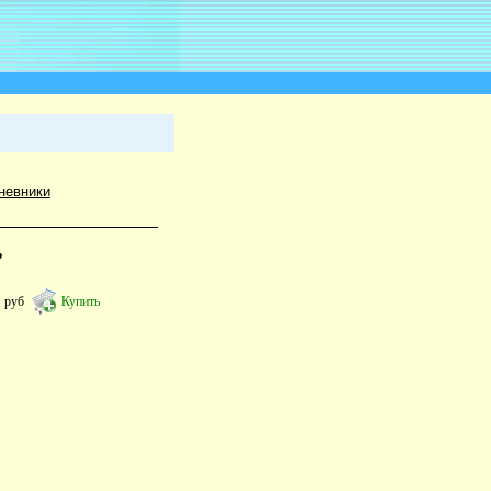
невники
,
9
руб
Купить