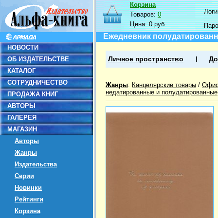
Корзина
Логин
Товаров:
0
Цена:
0 руб.
Пар
Ежедневник полудатированны
НОВОСТИ
ОБ ИЗДАТЕЛЬСТВЕ
Личное пространство
До
КАТАЛОГ
СОТРУДНИЧЕСТВО
Жанры
:
Канцелярские товары
/
Офис
недатированные и полудатированные
ПРОДАЖА КНИГ
АВТОРЫ
ГАЛЕРЕЯ
МАГАЗИН
Авторы
Жанры
Издательства
Серии
Новинки
Рейтинги
Корзина