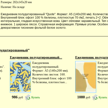
Размеры: 202x145x20 мм
Наличие:
На складе
Ежедневник полудатированный "Quote". Формат: А5 (140х200 мм). Количество
Внутренний блок: офсет 100 % белизны, плотностью 70 г/м2, печать 2+2. Обл
интегральная, гладкая искусственная кожа. Цвет обложки: карамельный. Тип 
книжное. 1 широкое ляссе. Справочная информация. Прямые уголки. Особен
декоративное тиснение фольгой белое золото.
лудатированный
"
Ежедневник полудатированный...
Ежедневник полудат
Ежедневник
Ежедне
ns".
полудатированный.
полудат
).
Формат: А5 (140х200 мм).
Формат
Количество листов: 160.
Количес
й
Внутренний блок: офсет 100
Внутре
% белизны, плотностью...
% белиз
986
1080
руб
Купить
руб
Купить