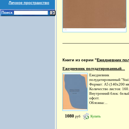
Личное пространство
Поиск
Книги из серии "
Ежедневник по
Ежедневник полудатированный...
Ежедневник
полудатированный "Stai
Формат: А5 (140х200 мм
Количество листов: 160.
Внутренний блок: белы
офсет.
Обложка:...
1080
руб
Купить