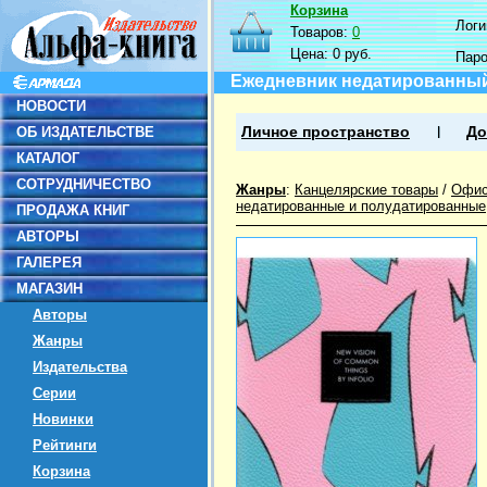
Корзина
Логин
Товаров:
0
Цена:
0 руб.
Пар
Ежедневник недатированный.
НОВОСТИ
ОБ ИЗДАТЕЛЬСТВЕ
Личное пространство
До
КАТАЛОГ
СОТРУДНИЧЕСТВО
Жанры
:
Канцелярские товары
/
Офис
недатированные и полудатированные
ПРОДАЖА КНИГ
АВТОРЫ
ГАЛЕРЕЯ
МАГАЗИН
Авторы
Жанры
Издательства
Серии
Новинки
Рейтинги
Корзина