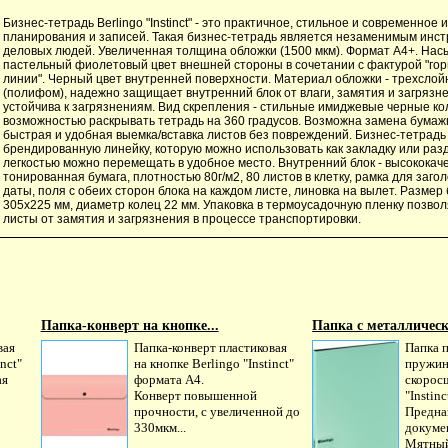
Бизнес-тетрадь Berlingo "Instinct" - это практичное, стильное и современное
планирования и записей. Такая бизнес-тетрадь является незаменимым инс
деловых людей. Увеличенная толщина обложки (1500 мкм). Формат А4+. На
пастельный фиолетовый цвет внешней стороны в сочетании с фактурой "го
линии". Черный цвет внутренней поверхности. Материал обложки - трехслой
(полифом), надежно защищает внутренний блок от влаги, замятия и загрязн
устойчива к загрязнениям. Вид скрепления - стильные имиджевые черные кол
возможностью раскрывать тетрадь на 360 градусов. Возможна замена бумажн
быстрая и удобная выемка/вставка листов без повреждений. Бизнес-тетрад
брендированную линейку, которую можно использовать как закладку или раз
легкостью можно перемещать в удобное место. Внутренний блок - высококач
тонированная бумага, плотностью 80г/м2, 80 листов в клетку, рамка для заго
даты, поля с обеих сторон блока на каждом листе, линовка на вылет. Размер
305х225 мм, диаметр колец 22 мм. Упаковка в термоусадочную пленку позво
листы от замятия и загрязнения в процессе транспортировки.
Папка-конверт на кнопке...
Папка с металлическ
вая
Папка-конверт пластиковая
Папка п
nct"
на кнопке Berlingo "Instinct"
пружи
ая
формата А4.
скорос
Конверт повышенной
"Instin
прочности, с увеличенной до
Предна
330мкм...
докуме
Мятный