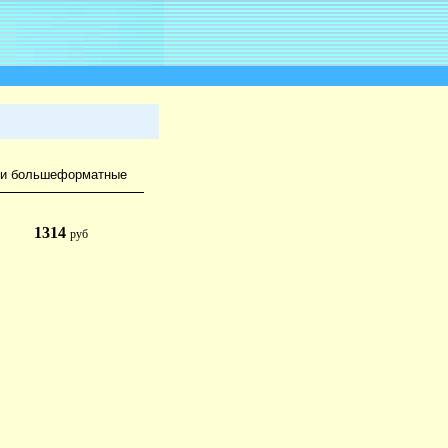
ди большеформатные
1314
руб