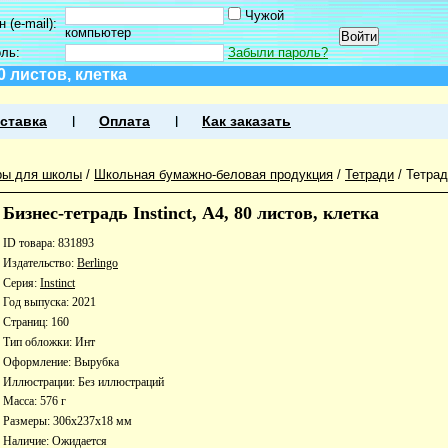
Чужой
 (e-mail):
компьютер
оль:
Забыли пароль?
80 листов, клетка
ставка
Оплата
Как заказать
ры для школы
/
Школьная бумажно-беловая продукция
/
Тетради
/
Тетра
Бизнес-тетрадь Instinct, А4, 80 листов, клетка
ID товара: 831893
Издательство:
Berlingo
Серия:
Instinct
Год выпуска: 2021
Страниц: 160
Тип обложки: Инт
Оформление: Вырубка
Иллюстрации: Без иллюстраций
Масса: 576 г
Размеры: 306x237x18 мм
Наличие:
Ожидается