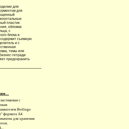
 изделие для
трументом для
сыщенный
ризонтальные
ный пластик
ения, обложка
ьца, с
ого блока и
ь содержит съемную
делитель и с
ественная
ловка, темы или
 бизнес-тетради
ляет предохранить
им...
ластиковая с
нным
шивателем Berlingo
ct" формата А4.
значена для хранения
нтов.
...