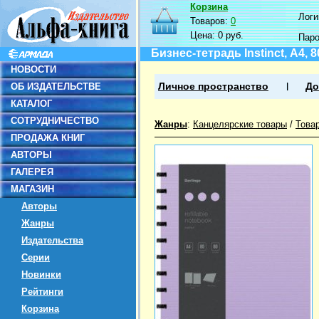
Корзина
Логин
Товаров:
0
Цена:
0 руб.
Пар
Бизнес-тетрадь Instinct, А4, 
НОВОСТИ
ОБ ИЗДАТЕЛЬСТВЕ
Личное пространство
До
КАТАЛОГ
СОТРУДНИЧЕСТВО
Жанры
:
Канцелярские товары
/
Това
ПРОДАЖА КНИГ
АВТОРЫ
ГАЛЕРЕЯ
МАГАЗИН
Авторы
Жанры
Издательства
Серии
Новинки
Рейтинги
Корзина