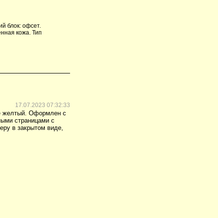
й блок: офсет.
енная кожа. Тип
17.07.2023 07:32:33
не желтый. Оформлен с
ными страницами с
еру в закрытом виде,