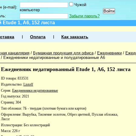
Чужой
 (e-mail):
компьютер
оль:
Забыли пароль?
tude 1, А6, 152 листа
ставка
Оплата
Как заказать
ная канцелярия
/
Бумажная продукция для офиса
/
Ежедневники
/
Ежед
/
Ежедневники недатированные и полудатированные А6
Ежедневник недатированный Etude 1, А6, 152 листа
ID товара: 833531
Издательство:
Listoff
Серия:
Ежедневники недатированные
Год выпуска: 2021
Страниц: 304
Тип обложки: 7Б - твердая (плотная бумага или картон)
Оформление: Вырубка, Тиснение золотом, Обрез цветной, Пухлая обложка,
Ляссе
Иллюстрации: Без иллюстраций
Масса: 226 г