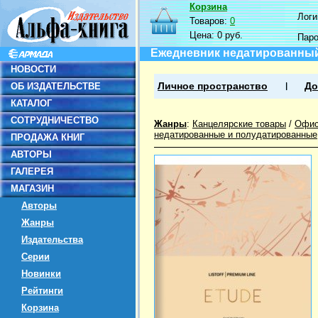
Корзина
Логин
Товаров:
0
Цена:
0 руб.
Пар
Ежедневник недатированный E
НОВОСТИ
ОБ ИЗДАТЕЛЬСТВЕ
Личное пространство
До
КАТАЛОГ
СОТРУДНИЧЕСТВО
Жанры
:
Канцелярские товары
/
Офис
недатированные и полудатированные
ПРОДАЖА КНИГ
АВТОРЫ
ГАЛЕРЕЯ
МАГАЗИН
Авторы
Жанры
Издательства
Серии
Новинки
Рейтинги
Корзина