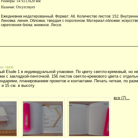
Размеры: 147x113x20 мм
Наличие:
Отсутствует
Ежедневник недатированный. Формат: А6. Количество листов: 152. Внутренни
Линовка: линия. Обложка: твердая с поролоном. Материал обложки: искусств
скрепления блока: книжное. Ляссе.
нг:
)
+523
й Etude 1 в индивидуальной упаковке. По цвету светло-кремовый, но 
и с закладкой-ленточкой. 156 листов светло-кремового цвета с отдель
ндарями, планированием проектов и контактами. Печать четкая, по разм
 и 15 см. в высоту.
все (7)...