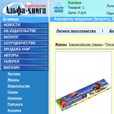
Корзина
Логин
Товаров:
0
Цена:
0 руб.
Пар
Акварель медовая Зверята, 6
НОВОСТИ
ОБ ИЗДАТЕЛЬСТВЕ
Личное пространство
До
КАТАЛОГ
СОТРУДНИЧЕСТВО
Жанры
:
Канцелярские товары
/
Рисо
ПРОДАЖА КНИГ
АВТОРЫ
ГАЛЕРЕЯ
МАГАЗИН
Авторы
Жанры
Издательства
Серии
Новинки
Рейтинги
Корзина