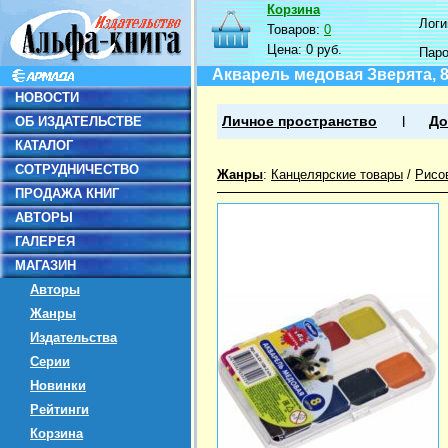
Корзина
Логин
Товаров:
0
Цена:
0 руб.
Пар
Акварель медовая Зверята, 8
НОВОСТИ
ОБ ИЗДАТЕЛЬСТВЕ
Личное пространство
До
КАТАЛОГ
СОТРУДНИЧЕСТВО
Жанры
:
Канцелярские товары
/
Рисо
ПРОДАЖА КНИГ
АВТОРЫ
ГАЛЕРЕЯ
МАГАЗИН
Авторы
Жанры
Издательства
Серии
Новинки
Рейтинги
Корзина